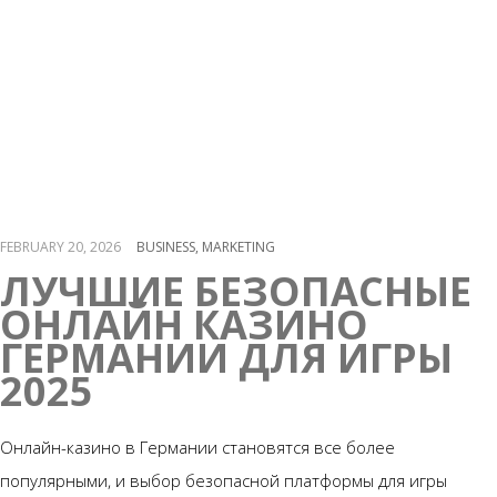
Лучшие безопасные
онлайн казино
Германии для игры
2025
FEBRUARY 20, 2026
BUSINESS, MARKETING
ЛУЧШИЕ БЕЗОПАСНЫЕ
ОНЛАЙН КАЗИНО
ГЕРМАНИИ ДЛЯ ИГРЫ
2025
Онлайн-казино в Германии становятся все более
популярными, и выбор безопасной платформы для игры