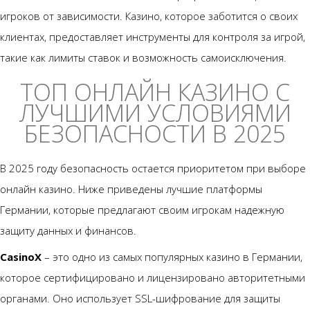
игроков от зависимости. Казино, которое заботится о своих
клиентах, предоставляет инструменты для контроля за игрой,
такие как лимиты ставок и возможность самоисключения.
ТОП ОНЛАЙН КАЗИНО С
ЛУЧШИМИ УСЛОВИЯМИ
БЕЗОПАСНОСТИ В 2025
В 2025 году безопасность остается приоритетом при выборе
онлайн казино. Ниже приведены лучшие платформы
Германии, которые предлагают своим игрокам надежную
защиту данных и финансов.
CasinoX
– это одно из самых популярных казино в Германии,
которое сертифицировано и лицензировано авторитетными
органами. Оно использует SSL-шифрование для защиты