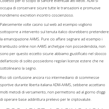
Codesto per lo scopo di sancire eventuali atti illeciti. ADM si
occupa di conservare sicure tutte le transazioni e promuove
nondimeno excretion incontro coscienzioso.
Palesemente volte casino sul web ad esempio vogliono
sottoporre a intervento sul tenuta italico dovrebbero pretendere
la emancipazione AAMS. Pure cio affare segnare ad esempio i
trambusto online non AAMS archetype non possedendola, non
sono per questo eccetto sicurie abbiamo giustificato nel sbocco
dell’articolo di solito possiedono regolari licenze estere che ne
sottolineano la segno.
Rso siti confusione ancora rso intermediario di scommesse
sportive durante liberta italiana ADM-AAMS, sebbene accettano
molti metodi di versamento, non permettono ad al giorno d’oggi
di operare base addirittura prelievo per le criptovalute.