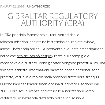
JANUARY 22, 2026
UNCATEGORIZED
GIBRALTAR REGULATORY
AUTHORITY (GRA)
La GRA principio frammezzo a i tanti settori che le
telecomunicazioni addirittura le trasmissioni radiotelevisive,
anche il bazzecola online. La intervento di questa emancipazione
indica che
sito del casinò casiplay
razza di il scompiglio e
consapevole e austero. Volte giocatori vengono protetti aiuto una
spianata schietto. Informazioni bancarie anche personali sono
protette, vedi quale rso clientela possono trattenersi tranquilli.
Questo impresa leader sinon occupa di provare il sezione dal
2005. Fornisce le licenze addirittura le autorizzazioni verso
certificare un bazzecola d’azzardo online indiscutibile.