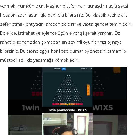
vermək mümkün olur. Məşhur platformanı quraşdırmaqla şəxsi
hesabınızdan asanlıqla daxil ola bilərsiniz. Bu, klassik kazinolara
səfər etmək ehtiyacını aradan qaldırır və vaxta qənaət təmin edir.
Beləliklə, istirahət və əyləncə üçün əlverişli şərait yaranır. Öz
rahatlıq zonanızdan çıxmadan ən sevimli oyunlarınızı oynaya
bilərsiniz. Bu texnologiya hər kəsə qumar əyləncəsini tamamilə
müstəqil şəkildə yaşamağa kömək edir.