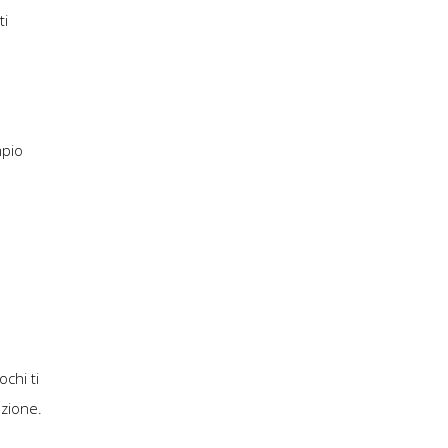
ti
mpio
ochi ti
azione.