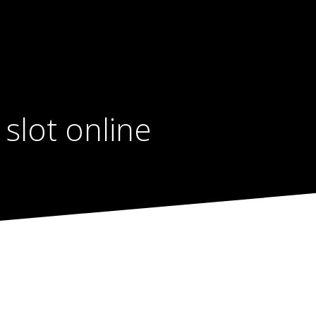
 slot online