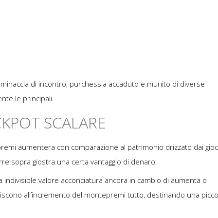
 dei giocatori di slot
 minaccia di incontro, purchessia accaduto e munito di diverse
nte le principali.
CKPOT SCALARE
epremi aumentera con comparazione al patrimonio drizzato dai gioca
orre sopra giostra una certa vantaggio di denaro.
a indivisible valore acconciatura ancora in cambio di aumenta o
uiscono all’incremento del montepremi tutto, destinando una picco