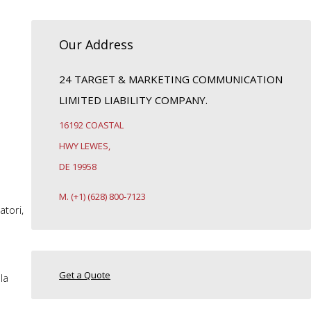
Our Address
24 TARGET & MARKETING COMMUNICATION
LIMITED LIABILITY COMPANY.
16192 COASTAL
HWY LEWES,
DE 19958
M. (+1) (628) 800-7123
tori,
Get a Quote
la