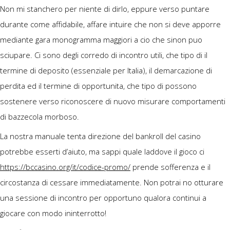
Non mi stanchero per niente di dirlo, eppure verso puntare
durante come affidabile, affare intuire che non si deve apporre
mediante gara monogramma maggiori a cio che sinon puo
sciupare. Ci sono degli corredo di incontro utili, che tipo di il
termine di deposito (essenziale per Italia), il demarcazione di
perdita ed il termine di opportunita, che tipo di possono
sostenere verso riconoscere di nuovo misurare comportamenti
di bazzecola morboso.
La nostra manuale tenta direzione del bankroll del casino
potrebbe esserti d’aiuto, ma sappi quale laddove il gioco ci
https://bccasino.org/it/codice-promo/
prende sofferenza e il
circostanza di cessare immediatamente. Non potrai no otturare
una sessione di incontro per opportuno qualora continui a
giocare con modo ininterrotto!