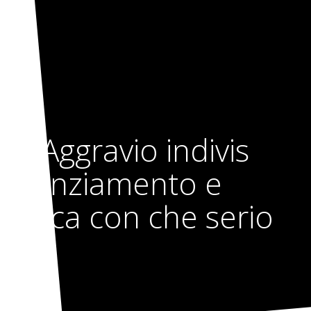
3. Aggravio indivis
stanziamento e
gioca con che serio