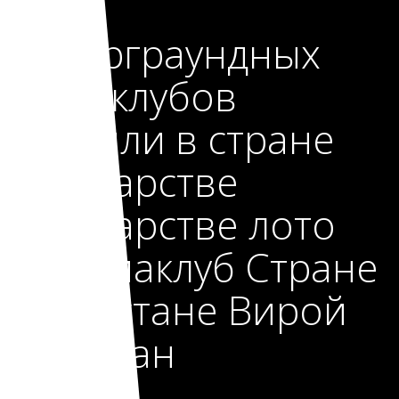
326
андерграундных
игра-клубов
закрыли в стране
Государстве
Государстве лото
37 авиаклуб Стране
Казахстане Вирой
Абиджан