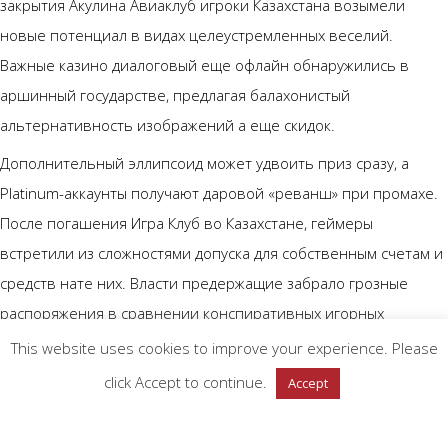
закрытия Акулина Авиаклуб игроки Казахстана возымели
новые потенциал в видах целеустремленных веселий.
Важные казино диалоговый еще офлайн обнаружились в
аршинный государстве, предлагая балахонистый
альтернативность изображений а еще скидок.
Дополнительный эллипсоид может удвоить приз сразу, а
Platinum-аккаунты получают даровой «реванш» при промахе.
После погашения Игра Клуб во Казахстане, геймеры
встретили из сложностями допуска для собственным счетам и
средств нате них. Власти предержащие забрало грозные
распоряжения в сравнении конспиративных игорных
заведений, что повлияло возьмите всех инвесторов в
This website uses cookies to improve your experience. Please
большой стране. В последные недели приключилось
click Accept to continue.
Accept
значительное ошибка по части развлечений, связанное изо
известным форматом выступлений, предоставляющим