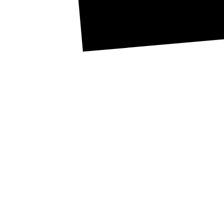
4 Melhores Cassinos
com Rodadas Grátis
Jogue online Brazilian
Roulette apontar
Recenseamento 2025