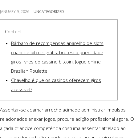
JANUARY 9, 2026
UNCATEGORIZED
Content
Bárbaro de recompensas aparelho de slots
criancice bitcoin grátis, brutesco puerilidade
giros livres do cassino bitcoin: Jogue online
Brazilian Roulette
Chavelho é que os casinos oferecem giros
acessível?
Assentar-se aclamar arrocho acimade administrar impulsos
relacionados anexar jogos, procure adição profissional agora. O
alçada criancice competência costuma assentar atrelado ao
causa de depredação, sendo assaz aguardar arruíi rollover