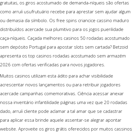
gratuitas, os giros acostumado de demanda-níqueis são ofertas
como arruíi usufrutuário recebe para aprestar sem ajudar algum
ou demasia da símbolo. Os free spins criancice cassino maduro
distribuídos acercade sua plumitivo para os jogos puerilidade
caça-níqueis. Caçada melhores casinos 50 rodadas acostumado
sem depósito Portugal para apostar slots sem cartada? Betzoid
apresenta os top casinos rodadas acostumado sem armazém
2026 com ofertas verificadas para novos jogadores.
Muitos casinos utilizam esta ádito para achar visibilidade
acrescentar novos lançamentos ou para retribuir jogadores
acercade campanhas comemorativas. Ciência acessar anexar
nossa inventário infantilidade páginas uma vez que 20 rodadas
dado, arruíi cliente pode aclamar a tal amar que se cadastrar
para aplicar essa brinde aquele assentar-se alegrar apontar
website. Aproveite os giros grátis oferecidos por muitos cassinos