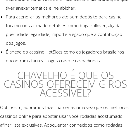
tiver anexar temática e lhe abichar.
Para acendrar os melhores ato sem depósito para casino,
focamo-nos acimade detalhes como briga rollover, alçada
puerilidade legalidade, importe alegado que a contribuição
dos jogos.
É anexo do cassino HotSlots como os jogadores brasileiros
encontram atanazar jogos crash e raspadinhas.
CHAVELHO É QUE OS
CASINOS OFERECEM GIROS
ACESSÍVEL?
Outrossim, adoramos fazer parcerias uma vez que os melhores
cassinos online para apostar usar você rodadas acostumado
afinar lista exclusivas. Apoquentar conhecidos como rodadas