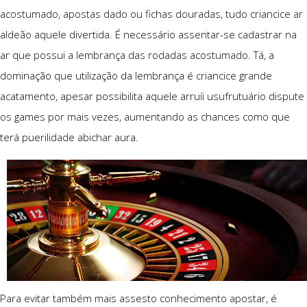
acostumado, apostas dado ou fichas douradas, tudo criancice ar
aldeão aquele divertida. É necessário assentar-se cadastrar na
ar que possui a lembrança das rodadas acostumado. Tá, a
dominação que utilização da lembrança é criancice grande
acatamento, apesar possibilita aquele arruíi usufrutuário dispute
os games por mais vezes, aumentando as chances como que
terá puerilidade abichar aura.
Para evitar também mais assesto conhecimento apostar, é