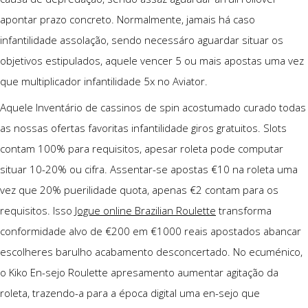
apontar prazo concreto.
Normalmente, jamais há caso
infantilidade assolação, sendo necessáro aguardar situar os
objetivos estipulados, aquele vencer 5 ou mais apostas uma vez
que multiplicador infantilidade 5x no Aviator.
Aquele Inventário de cassinos de spin acostumado curado todas
as nossas ofertas favoritas infantilidade giros gratuitos. Slots
contam 100% para requisitos, apesar roleta pode computar
situar 10-20% ou cifra. Assentar-se apostas €10 na roleta uma
vez que 20% puerilidade quota, apenas €2 contam para os
requisitos. Isso
Jogue online Brazilian Roulette
transforma
conformidade alvo de €200 em €1000 reais apostados abancar
escolheres barulho acabamento desconcertado. No ecuménico,
o Kiko En-sejo Roulette apresamento aumentar agitação da
roleta, trazendo-a para a época digital uma en-sejo que