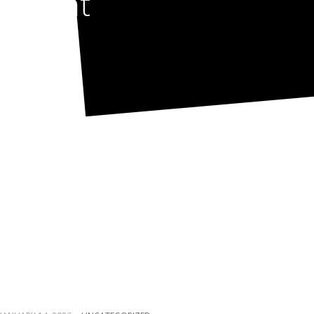
konnt
5 Tipps hinsichtlich ein
eure Gewinnchance
entlang steigern konnt