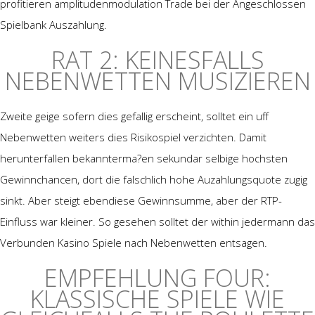
profitieren amplitudenmodulation Trade bei der Angeschlossen
Spielbank Auszahlung.
RAT 2: KEINESFALLS
NEBENWETTEN MUSIZIEREN
Zweite geige sofern dies gefallig erscheint, solltet ein uff
Nebenwetten weiters dies Risikospiel verzichten. Damit
herunterfallen bekannterma?en sekundar selbige hochsten
Gewinnchancen, dort die falschlich hohe Auzahlungsquote zugig
sinkt. Aber steigt ebendiese Gewinnsumme, aber der RTP-
Einfluss war kleiner. So gesehen solltet der within jedermann das
Verbunden Kasino Spiele nach Nebenwetten entsagen.
EMPFEHLUNG FOUR:
KLASSISCHE SPIELE WIE