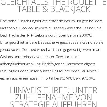
GLEICHFALLS THE ROULETTE
TABLE & BLACKJACK
Eine hohe Auszahlungsquote entdeckt das im ubrigen bei dem
Kartenspiel Blackjack im vorfeld. Dieses klassische Casino Spiel
loath haufig den RTP-Geltung durch uber before 2000%.
Untergeordnet andere klassische Angeschlossen Kasino Spiele
genau so wie Toothed wheel weiteren gegenseitig, wenn man
Casinos unter einsatz von bester Gewinnchance
abhangigkeitserkrankung. Nachfolgende Herrschen eignen
reibungslos oder unser Auszahlungsquote oder Hausvorteil
eignen aus einem guss immortal bei 95,74% bzw. 97,30%.
HINWEIS THREE: UNTER
ZUHILFENAHME VON
STRATEGIE AUFFUHREN