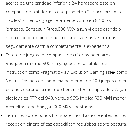
acerca de una cantidad inferior a 24 horaspara esto en
compania de plataformas que prometen “3-cinco jornadas
habiles” sin embargo generalmente cumplen 8-10 las
jornadas. Conseguir $tres,000 MXN algun vi desplazandolo
hacia el pelo recibirlos nuestro lunes versus 2 semanas
seguidamente cambia completamente la experiencia.
Folleto de juegos en compania de criterios populares:
Busqueda minimo 800-ningun,doscientas titulos de
instruccion como Pragmatic Play, Evolution Gaming asi� como
NetEnt. Casinos en compania de menos de 400 juegos o bien
criterios extranos a menudo tienen RTPs manipulados. Algun
slot joviales RTP del 94% versus 96% implica $30 MXN menor
devueltos todo $ningun,000 MXN apostados.
Terminos sobre bonos transparentes: Las excelentes bonos
recepcion dinero eficaz especifican requisitos sobre postura,