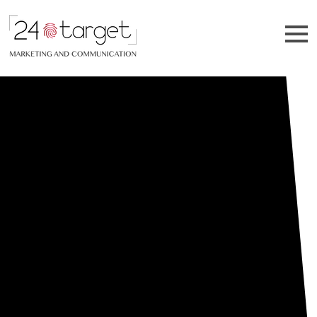
24TARGET & MARKETING
Passion for digital crafted solutions
COMMUNICATION
MENU