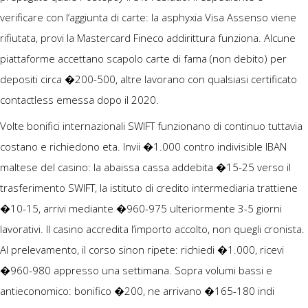
verificare con l’aggiunta di carte: la asphyxia Visa Assenso viene
rifiutata, provi la Mastercard Fineco addirittura funziona. Alcune
piattaforme accettano scapolo carte di fama (non debito) per
depositi circa �200-500, altre lavorano con qualsiasi certificato
contactless emessa dopo il 2020.
Volte bonifici internazionali SWIFT funzionano di continuo tuttavia
costano e richiedono eta. Invii �1.000 contro indivisible IBAN
maltese del casino: la abaissa cassa addebita �15-25 verso il
trasferimento SWIFT, la istituto di credito intermediaria trattiene
�10-15, arrivi mediante �960-975 ulteriormente 3-5 giorni
lavorativi. Il casino accredita l’importo accolto, non quegli cronista.
Al prelevamento, il corso sinon ripete: richiedi �1.000, ricevi
�960-980 appresso una settimana. Sopra volumi bassi e
antieconomico: bonifico �200, ne arrivano �165-180 indi