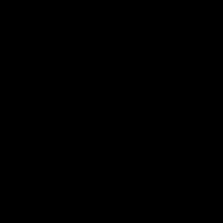
COMMUNICATION