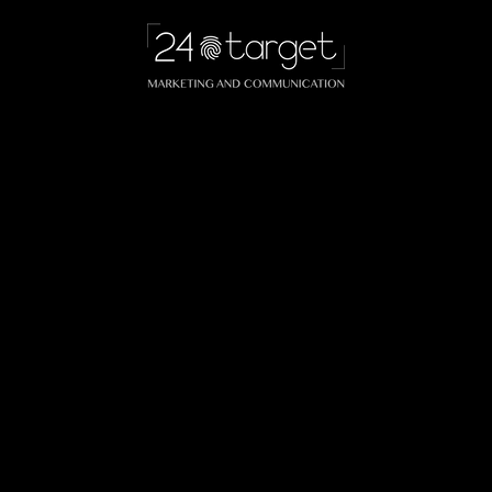
24TARGET & MARKETING 
Passion for digital crafted solutions