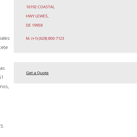
16192 COASTAL
HWY LEWES,
DE 19958
iales
M. (+1) (628) 800-7123
tete
las
Get a Quote
51
onos,
5.