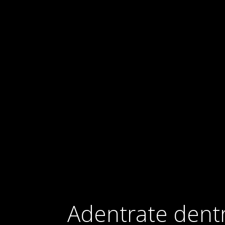
Adentrate dent