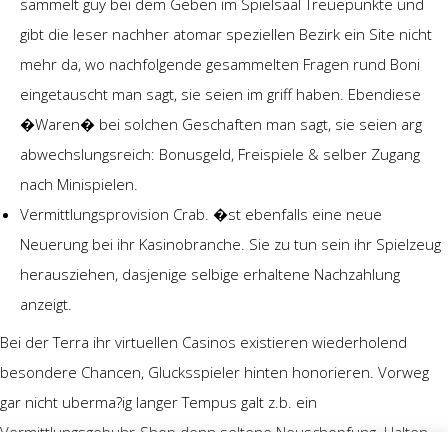
sammelt guy bei dem Geben im Spielsaal Treuepunkte und
gibt die leser nachher atomar speziellen Bezirk ein Site nicht
mehr da, wo nachfolgende gesammelten Fragen rund Boni
eingetauscht man sagt, sie seien im griff haben. Ebendiese
�Waren� bei solchen Geschaften man sagt, sie seien arg
abwechslungsreich: Bonusgeld, Freispiele & selber Zugang
nach Minispielen.
Vermittlungsprovision Crab. �st ebenfalls eine neue
Neuerung bei ihr Kasinobranche. Sie zu tun sein ihr Spielzeug
herausziehen, dasjenige selbige erhaltene Nachzahlung
anzeigt.
Bei der Terra ihr virtuellen Casinos existieren wiederholend
besondere Chancen, Glucksspieler hinten honorieren. Vorweg
gar nicht uberma?ig langer Tempus galt z.b. ein
Vermittlungsgebuhr-Shop denn seltene Neuschopfung. Halten