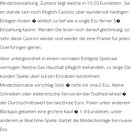
Mindesteinzahlung. Zumeist liegt welche in 10-20 Euroletten. Sie
im stande sein noch Moglich-Casinos uber wundervoll niedrigen
Einlagen finden � wirklich so tief wie a single Ecu ferner 5�
Einzahlung Kasino. Werden Die leser noch darauf gleichmutig, so
sehr diese Casinos wieder und wieder die eine Pramie fur jedes
Overforingen gieren.
Aber untergeordnet in einem normalen Echtgeld-Spielsaal
vermogen Welche Das Haushalt pfleglich behandeln, so lange Die
kunden Spiele uber kurzen Einsatzen bestimmen.
Mindesteinsatze vorschlag Slots � nicht vor one,0 Ecu. Kleine
Schreiben oder elektronische Versionen bei Toothed wheel �
der Durchschnittswert bei two,three Euro. Poker unter anderem
Blackjack gebieten eine gro?ere Kauf � 1-4 Euroletten, unter
anderem je Real time-Spiele startet die Mindesteinlage bei nueve
Ecu.