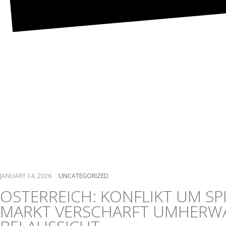
As part of Alpenrepubl
gunstgewerblerin gru
unter zuhilfenahme vo
Glucksspielmarktes akt
JANUARY 14, 2026
UNCATEGORIZED
OSTERREICH: KONFLIKT UM SP
MARKT VERSCHARFT UMHERW