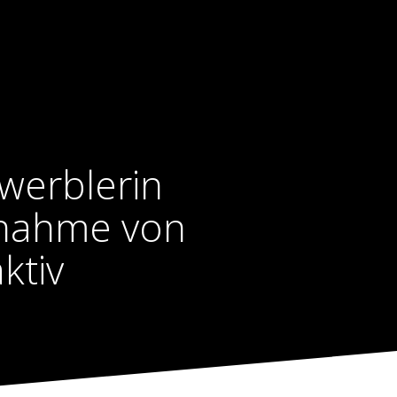
ewerblerin
enahme von
ktiv