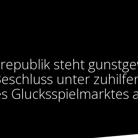
nrepublik steht gunstg
eschluss unter zuhilf
es Glucksspielmarktes a