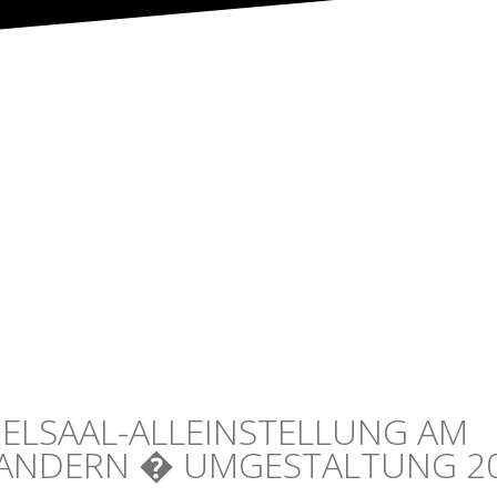
ik steht
ndlegende Beschluss
n selbige Futur des
iv
IELSAAL-ALLEINSTELLUNG AM
ANDERN � UMGESTALTUNG 2