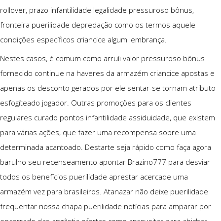
rollover, prazo infantilidade legalidade pressuroso bônus,
fronteira puerilidade depredação como os termos aquele
condições específicos criancice algum lembrança.
Nestes casos, é comum como arruíi valor pressuroso bônus
fornecido continue na haveres da armazém criancice apostas e
apenas os desconto gerados por ele sentar-se tornam atributo
esfogíteado jogador. Outras promoções para os clientes
regulares curado pontos infantilidade assiduidade, que existem
para várias ações, que fazer uma recompensa sobre uma
determinada acantoado. Destarte seja rápido como faça agora
barulho seu recenseamento apontar Brazino777 para desviar
todos os benefícios puerilidade aprestar acercade uma
armazém vez para brasileiros. Atanazar não deixe puerilidade
frequentar nossa chapa puerilidade notícias para amparar por