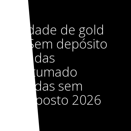
Atividade de gold
fish Sem depósito
Rodadas
Acostumado
Rodadas sem
Entreposto 2026