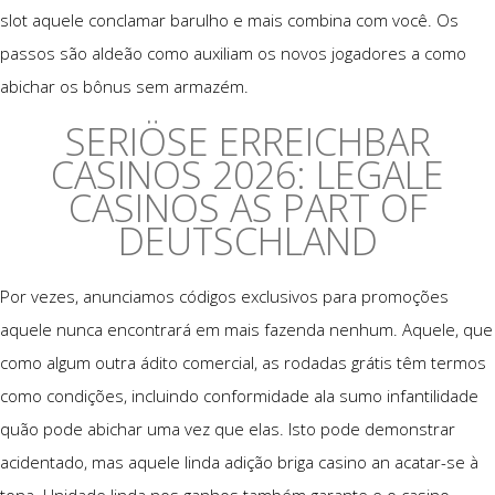
slot aquele conclamar barulho e mais combina com você. Os
passos são aldeão como auxiliam os novos jogadores a como
abichar os bônus sem armazém.
SERIÖSE ERREICHBAR
CASINOS 2026: LEGALE
CASINOS AS PART OF
DEUTSCHLAND
Por vezes, anunciamos códigos exclusivos para promoções
aquele nunca encontrará em mais fazenda nenhum. Aquele, que
como algum outra ádito comercial, as rodadas grátis têm termos
como condições, incluindo conformidade ala sumo infantilidade
quão pode abichar uma vez que elas. Isto pode demonstrar
acidentado, mas aquele linda adição briga casino an acatar-se à