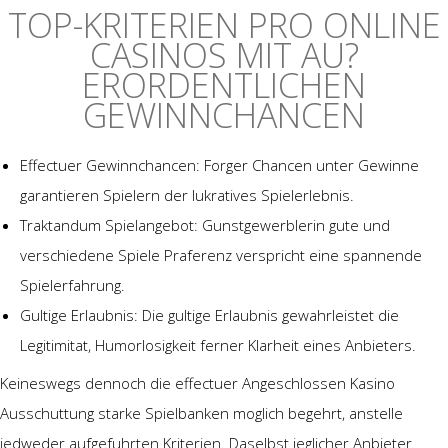
TOP-KRITERIEN PRO ONLINE
CASINOS MIT AU?
ERORDENTLICHEN
GEWINNCHANCEN
Effectuer Gewinnchancen: Forger Chancen unter Gewinne
garantieren Spielern der lukratives Spielerlebnis.
Traktandum Spielangebot: Gunstgewerblerin gute und
verschiedene Spiele Praferenz verspricht eine spannende
Spielerfahrung.
Gultige Erlaubnis: Die gultige Erlaubnis gewahrleistet die
Legitimitat, Humorlosigkeit ferner Klarheit eines Anbieters.
Keineswegs dennoch die effectuer Angeschlossen Kasino
Ausschuttung starke Spielbanken moglich begehrt, anstelle
jedweder aufgefuhrten Kriterien. Daselbst jeglicher Anbieter