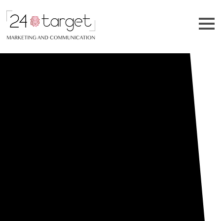
24TARGET & MARKETING
Passion for digital crafted solutions
COMMUNICATION
MENU