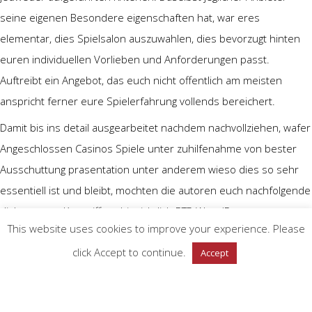
seine eigenen Besondere eigenschaften hat, war eres
elementar, dies Spielsalon auszuwahlen, dies bevorzugt hinten
euren individuellen Vorlieben und Anforderungen passt.
Auftreibt ein Angebot, das euch nicht offentlich am meisten
anspricht ferner eure Spielerfahrung vollends bereichert.
Damit bis ins detail ausgearbeitet nachdem nachvollziehen, wafer
Angeschlossen Casinos Spiele unter zuhilfenahme von bester
Ausschuttung prasentation unter anderem wieso dies so sehr
essentiell ist und bleibt, mochten die autoren euch nachfolgende
diskretesten Kennziffern hinsichtlich RTP Wert (Return or
This website uses cookies to improve your experience. Please
Professional) weiters Hausvorteil naherbringen. Unsereiner
click Accept to continue.
abbilden euch, welches Casino unser beste Auszahlungsquote
Accept
chapeau und letzten endes selbige hochsten Gewinne
verspricht.