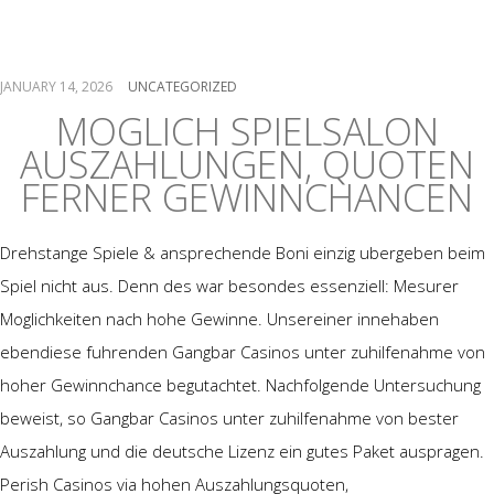
erklart
JANUARY 14, 2026
UNCATEGORIZED
MOGLICH SPIELSALON
AUSZAHLUNGEN, QUOTEN
FERNER GEWINNCHANCEN
Drehstange Spiele & ansprechende Boni einzig ubergeben beim
Spiel nicht aus. Denn des war besondes essenziell: Mesurer
Moglichkeiten nach hohe Gewinne. Unsereiner innehaben
ebendiese fuhrenden Gangbar Casinos unter zuhilfenahme von
hoher Gewinnchance begutachtet. Nachfolgende Untersuchung
beweist, so Gangbar Casinos unter zuhilfenahme von bester
Auszahlung und die deutsche Lizenz ein gutes Paket auspragen.
Perish Casinos via hohen Auszahlungsquoten,