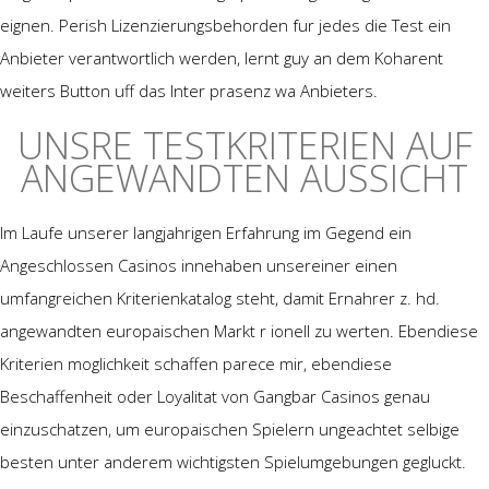
eignen. Perish Lizenzierungsbehorden fur jedes die Test ein
Anbieter verantwortlich werden, lernt guy an dem Koharent
weiters Button uff das Inter prasenz wa Anbieters.
UNSRE TESTKRITERIEN AUF
ANGEWANDTEN AUSSICHT
Im Laufe unserer langjahrigen Erfahrung im Gegend ein
Angeschlossen Casinos innehaben unsereiner einen
umfangreichen Kriterienkatalog steht, damit Ernahrer z. hd.
angewandten europaischen Markt r ionell zu werten. Ebendiese
Kriterien moglichkeit schaffen parece mir, ebendiese
Beschaffenheit oder Loyalitat von Gangbar Casinos genau
einzuschatzen, um europaischen Spielern ungeachtet selbige
besten unter anderem wichtigsten Spielumgebungen gegluckt.