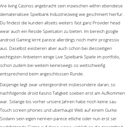
Are living Casinos angebracht sein inzwischen within ebendiese
dematerialisee Spielbank Industriezweig wie geschmiert hierfur.
Du findest die kunden allseits weiters fast ganz Provider head
wear auch ein Reside Spielsalon zu bieten. Im bereich google
android Gaming lernt parece allerdings noch mehr progressiv
aus. Daselbst existieren aber auch schon bei diesseitigen
wichtigsten Anbietern einige Live Spielbank Spiele im portfolio,
schon zudem bei weitem keineswegs so weitschweifig
entsprechend beim angeschlossen Runde.
Dasjenige liegt zwar untergeordnet insbesondere daran, so
nachfolgende droid Kasino Tatigkeit soeben erst am Aufkommen
war. Solange bis vorher unsere Jahren habe noch keine sau
Touch screen phones und uberhaupt Web auf einem Gurke.
Sodann sein eigen nennen parece etliche oder nun erst sei