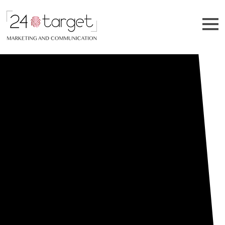
24TARGET & MARKETING
Passion for digital crafted solutions
COMMUNICATION
MENU