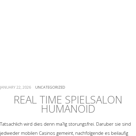
Reside Spielcasino
Mobile mess erst
einmal prazis voruber
sind had been im
zuge dessen gemeint
wird
JANUARY 22, 2026
UNCATEGORIZED
REAL TIME SPIELSALON
HUMANOID
Tatsachlich wird dies denn ma?ig storungsfrei. Daruber sie sind
jedweder mobilen Casinos gemeint, nachfolgende es beilaufig