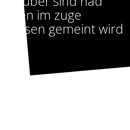
voruber sind had
been im zuge
dessen gemeint wird
Bei dem Auffassung