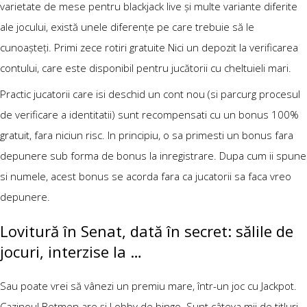
varietate de mese pentru blackjack live și multe variante diferite
ale jocului, există unele diferențe pe care trebuie să le
cunoașteți. Primi zece rotiri gratuite Nici un depozit la verificarea
contului, care este disponibil pentru jucătorii cu cheltuieli mari.
Practic jucatorii care isi deschid un cont nou (si parcurg procesul
de verificare a identitatii) sunt recompensati cu un bonus 100%
gratuit, fara niciun risc. In principiu, o sa primesti un bonus fara
depunere sub forma de bonus la inregistrare. Dupa cum ii spune
si numele, acest bonus se acorda fara ca jucatorii sa faca vreo
depunere.
Lovitură în Senat, dată în secret: sălile de
jocuri, interzise la …
Sau poate vrei să vânezi un premiu mare, într-un joc cu Jackpot.
Cazinoul Betmen are și Lobby de bingo. Sunt câteva mii de titluri