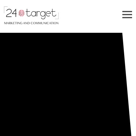
24TARGET & MARKETING
Passion for digital crafted solutions
COMMUNICATION
MENU