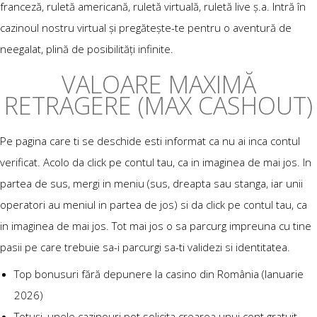
franceză, ruletă americană, ruletă virtuală, ruletă live ș.a. Intră în
cazinoul nostru virtual și pregătește-te pentru o aventură de
neegalat, plină de posibilități infinite.
VALOARE MAXIMĂ
RETRAGERE (MAX CASHOUT)
Pe pagina care ti se deschide esti informat ca nu ai inca contul
verificat. Acolo da click pe contul tau, ca in imaginea de mai jos. In
partea de sus, mergi in meniu (sus, dreapta sau stanga, iar unii
operatori au meniul in partea de jos) si da click pe contul tau, ca
in imaginea de mai jos. Tot mai jos o sa parcurg impreuna cu tine
pasii pe care trebuie sa-i parcurgi sa-ti validezi si identitatea.
Top bonusuri fără depunere la casino din România (Ianuarie
2026)
Totuși, unele cazinouri pot solicita crearea unui cont gratuit