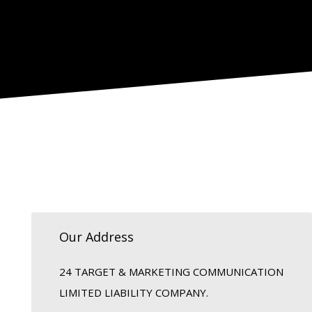
 z
Our Address
24 TARGET & MARKETING COMMUNICATION
LIMITED LIABILITY COMPANY.