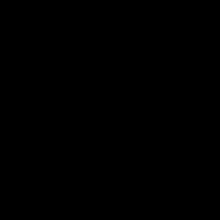
COMMUNICATION