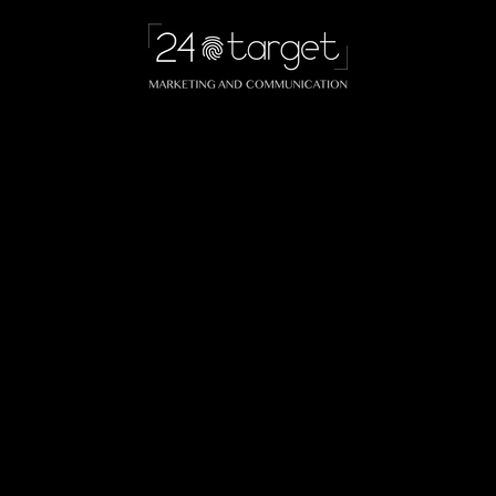
24TARGET & MARKETING 
Passion for digital crafted solutions