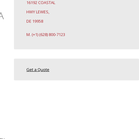
16192 COASTAL
A
HWY LEWES,
DE 19958
M. (+1) (628) 800-7123
Get a Quote
zny