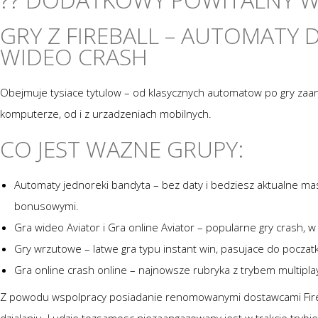
GRY Z FIREBALL – AUTOMATY D
WIDEO CRASH
Obejmuje tysiace tytulow – od klasycznych automatow po gry zaan
komputerze, od i z urzadzeniach mobilnych.
CO JEST WAZNE GRUPY:
Automaty jednoreki bandyta – bez daty i bedziesz aktualne ma
bonusowymi.
Gra wideo Aviator i Gra online Aviator – popularne gry crash, w
Gry wrzutowe – latwe gra typu instant win, pasujace do poczat
Gra online crash online – najnowsze rubryka z trybem multiplay
Z powodu wspolpracy posiadanie renomowanymi dostawcami Fireb
dzialaniu. Ludzie tozsamosc niezaangazowany jest w trakcie tryb