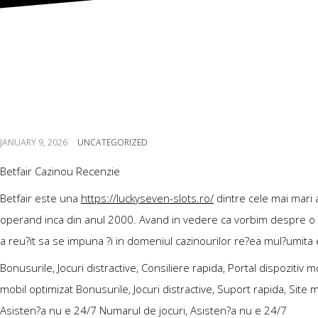
Bonusurile nu lipsesc n
mai nemaipomenite
JANUARY 9, 2026
UNCATEGORIZED
Betfair Cazinou Recenzie
Betfair este una
https://luckyseven-slots.ro/
dintre cele mai mari a
operand inca din anul 2000. Avand in vedere ca vorbim despre o a
a reu?it sa se impuna ?i in domeniul cazinourilor re?ea mul?umita 
Bonusurile, Jocuri distractive, Consiliere rapida, Portal dispozitiv mo
mobil optimizat Bonusurile, Jocuri distractive, Suport rapida, Site
Asisten?a nu e 24/7 Numarul de jocuri, Asisten?a nu e 24/7