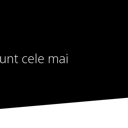
sunt cele mai