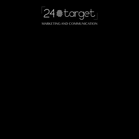
24TARGET & MARKETING 
Passion for digital crafted solutions