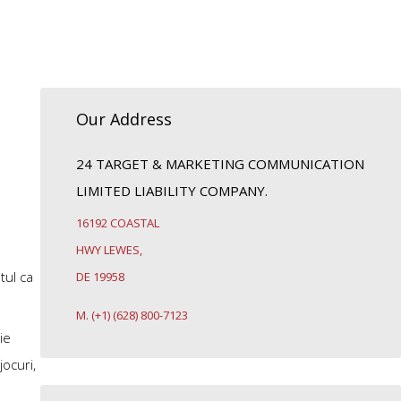
le
Our Address
24 TARGET & MARKETING COMMUNICATION
LIMITED LIABILITY COMPANY.
16192 COASTAL
HWY LEWES,
tul ca
DE 19958
M. (+1) (628) 800-7123
ie
jocuri,