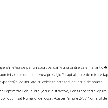
ici ele, de?i nu sunt ce
gen?ii re?ea de pariuri sportive, dar ?i una dintre cele mai antic �
dministrator de asemenea prestigiu ?i capital, nu e de mirare fap
experien?ei acumulate cu celelalte categorii de jocuri de soarta.
bil optimizat Bonusurile, Jocuri distractive, Consiliere facila, Aplica?
 mobil optimizat Numarul de jocuri, Asisten?a nu e 24/7 Numarul de 