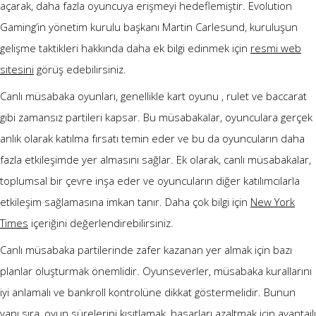
açarak, daha fazla oyuncuya erişmeyi hedeflemiştir. Evolution
Gaming’in yönetim kurulu başkanı Martin Carlesund, kuruluşun
gelişme taktikleri hakkında daha ek bilgi edinmek için
resmi web
sitesini
görüş edebilirsiniz.
Canlı müsabaka oyunları, genellikle kart oyunu , rulet ve baccarat
gibi zamansız partileri kapsar. Bu müsabakalar, oyunculara gerçek
anlık olarak katılma fırsatı temin eder ve bu da oyuncuların daha
fazla etkileşimde yer almasını sağlar. Ek olarak, canlı müsabakalar,
toplumsal bir çevre inşa eder ve oyuncuların diğer katılımcılarla
etkileşim sağlamasına imkan tanır. Daha çok bilgi için
New York
Times
içeriğini değerlendirebilirsiniz.
Canlı müsabaka partilerinde zafer kazanan yer almak için bazı
planlar oluşturmak önemlidir. Oyunseverler, müsabaka kurallarını
iyi anlamalı ve bankroll kontrolüne dikkat göstermelidir. Bunun
yanı sıra, oyun sürelerini kısıtlamak, hasarları azaltmak için avantajlı