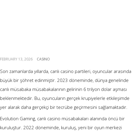
Canlı Casino
Oyunlarının Yükselişi
FEBRUARY 13, 2026
CASINO
Son zamanlarda yıllarda, canlı casino partileri, oyuncular arasında
büyük bir şöhret edinmiştir. 2023 döneminde, dünya genelinde
canlı müsabaka müsabakalarının gelirinin 6 trilyon dolar aşması
beklenmektedir. Bu, oyuncuların gerçek krupiyelerle etkileşimde
yer alarak daha gerçekçi bir tecrübe geçirmesini sağlamaktadır.
Evolution Gaming, canlı casino müsabakaları alanında öncü bir
kuruluştur. 2022 döneminde, kuruluş, yeni bir oyun merkezi