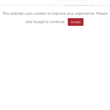
– CZY GGBET TO
This website uses cookies to improve your experience. Please
PLATFORMA, KTÓRA
ZREWOLUCJONIZUJE
click Accept to continue.
Accept
TWOJĄ GRĘ I ZAP
Our Address
24 TARGET & MARKETING COMMUNICATION
LIMITED LIABILITY COMPANY.
16192 COASTAL