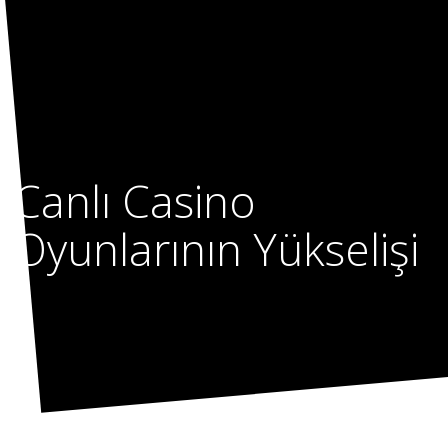
Canlı Casino
Oyunlarının Yükselişi