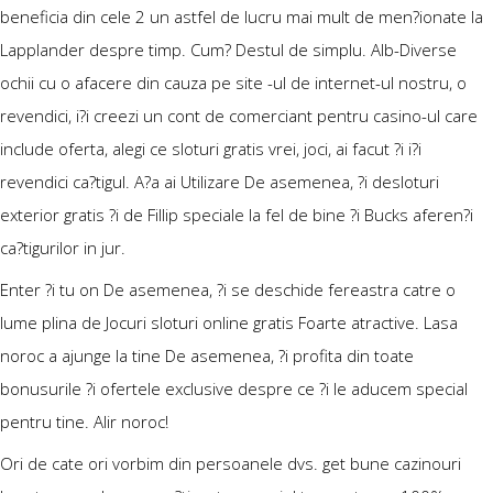
beneficia din cele 2 un astfel de lucru mai mult de men?ionate la
Lapplander despre timp. Cum? Destul de simplu. Alb-Diverse
ochii cu o afacere din cauza pe site -ul de internet-ul nostru, o
revendici, i?i creezi un cont de comerciant pentru casino-ul care
include oferta, alegi ce sloturi gratis vrei, joci, ai facut ?i i?i
revendici ca?tigul. A?a ai Utilizare De asemenea, ?i desloturi
exterior gratis ?i de Fillip speciale la fel de bine ?i Bucks aferen?i
ca?tigurilor in jur.
Enter ?i tu on De asemenea, ?i se deschide fereastra catre o
lume plina de Jocuri sloturi online gratis Foarte atractive. Lasa
noroc a ajunge la tine De asemenea, ?i profita din toate
bonusurile ?i ofertele exclusive despre ce ?i le aducem special
pentru tine. Alir noroc!
Ori de cate ori vorbim din persoanele dvs. get bune cazinouri