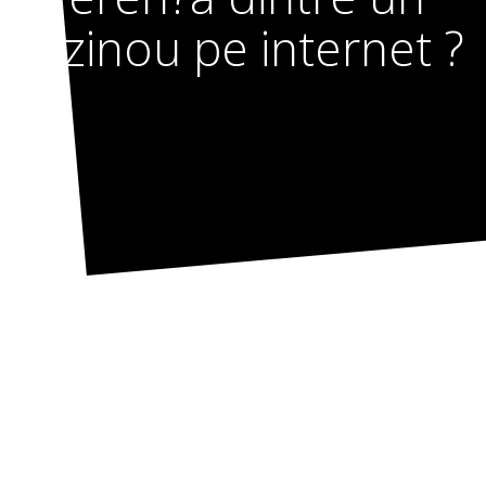
cazinou pe internet ?
i
Cel mai probabil te