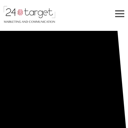
24TARGET & MARKETING
Passion for digital crafted solutions
COMMUNICATION
MENU