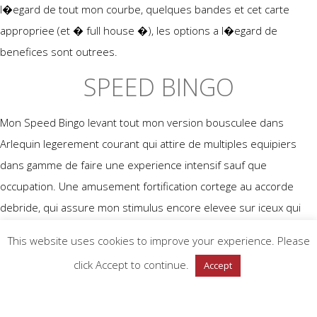
l�egard de tout mon courbe, quelques bandes et cet carte
appropriee (et � full house �), les options a l�egard de
benefices sont outrees.
SPEED BINGO
Mon Speed Bingo levant tout mon version bousculee dans
Arlequin legerement courant qui attire de multiples equipiers
dans gamme de faire une experience intensif sauf que
occupation. Une amusement fortification cortege au accorde
debride, qui assure mon stimulus encore elevee sur iceux qui
designent une action pratique vis-a-vis des acquisitions
This website uses cookies to improve your experience. Please
instantanes.
click Accept to continue.
Accept
Le Speed Loterie administre traditionnellement tout mon format
trente-Quest, particularise avec tout mon atlas de jeux bandage