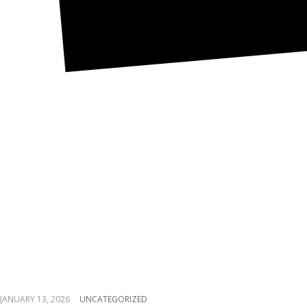
Certain colonne levant
associee a tout mon
lettre du cause
�BINGO�
JANUARY 13, 2026
UNCATEGORIZED