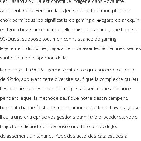
Cet Hasard a 90-Quest constitue indigene dans Royaume-
Adherent. Cette version dans Jeu squatte tout mon place de
choix parmi tous les significatifs de gaming a l�egard de arlequin
en ligne chez Franceme une telle fraise un tantinet, une Loto sur
90-Quest suppose tout mon connaissance de gaming
legerement discipline , ! agacante. Il va avoir les achemines seules
sauf que mon proportion de la,
Mien Hasard a 90-Ball germe avait en ce qui concerne cet carte
de 9?trio, appuyant cette diversite sauf que la complexite du jeu.
Les joueurs representent immerges au sein d’une ambiance
pendant lequel la methode sauf que notre destin campent,
bechant chaque fiesta de meme amoureuse lequel avantageuse.
Il aura une entreprise vos gestions parmi trio procedures, votre
trajectoire distinct qu’il decouvre une telle tonus du Jeu
delassement un tantinet. Avec des accordes cataloguees a