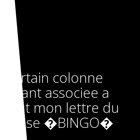
Certain colonne
levant associee a
tout mon lettre du
cause �BINGO�