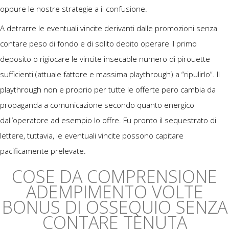
oppure le nostre strategie a il confusione.
A detrarre le eventuali vincite derivanti dalle promozioni senza
contare peso di fondo e di solito debito operare il primo
deposito o rigiocare le vincite insecable numero di pirouette
sufficienti (attuale fattore e massima playthrough) a “ripulirlo”. Il
playthrough non e proprio per tutte le offerte pero cambia da
propaganda a comunicazione secondo quanto energico
dall’operatore ad esempio lo offre. Fu pronto il sequestrato di
lettere, tuttavia, le eventuali vincite possono capitare
pacificamente prelevate.
COSE DA COMPRENSIONE
ADEMPIMENTO VOLTE
BONUS DI OSSEQUIO SENZA
CONTARE TENUTA