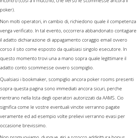
incontro (cosi a il mucchio, che verso le scommesse ancora il
poker).
Non molti operatori, in cambio di, richiedono quale il competenza
venga verificato. In tal evento, occorrera abbandonato contagiare
il adatto dichiarazione di appagamento coraggio email ovvero
corso il sito come esposto da qualsiasi singolo esecutore. In
questo momento trovi una a mano sopra quale legittimare il
adatto conto scommesse ovvero scompiglio.
Qualsiasi i bookmaker, scompiglio ancora poker rooms presenti
sopra questa pagina sono immediati ancora sicuri, perche
rientrano nella lista degli operatori autorizzati da AAMS. Cio
significa come le vostre eventuali vincite verranno pagate
veramente ed ad esempio volte prelievi verranno evasi per
occasione brevissimo.
Non promuoviamo, dunque, giri a scrocco addirittura bonus