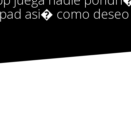
ipad asi� como deseo 
ga nadie pondri�a en
pad asi� como deseo