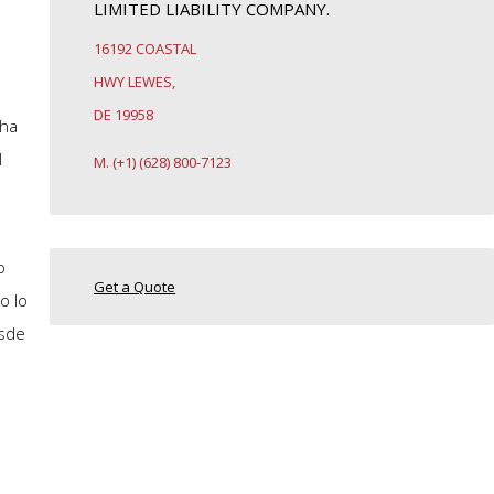
LIMITED LIABILITY COMPANY.
16192 COASTAL
HWY LEWES,
DE 19958
cha
l
M. (+1) (628) 800-7123
p
Get a Quote
o lo
esde