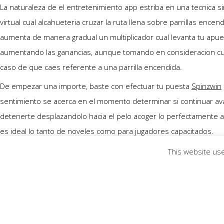
La naturaleza de el entretenimiento app estriba en una tecnica s
virtual cual alcahueteria cruzar la ruta llena sobre parrillas encen
aumenta de manera gradual un multiplicador cual levanta tu apuest
aumentando las ganancias, aunque tomando en consideracion cual
caso de que caes referente a una parrilla encendida.
De empezar una importe, baste con efectuar tu puesta
Spinzwin
sentimiento se acerca en el momento determinar si continuar a
detenerte desplazandolo hacia el pelo acoger lo perfectamente acum
es ideal lo tanto de noveles como para jugadores capacitados.
Una popularidad del entretenimiento hallan impulsado a muchas
This website use
mediante una descarga fiable de el archivo formal (chicken roa
VENTAJAS TACTICO DEL FOR
La primero ventaja que brinda el modelo app download seri�a la