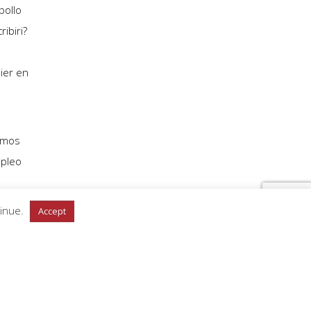
pollo
ibiri?
ier en
demos
mpleo
pp
tinue.
Accept
duda