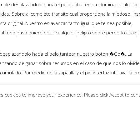
imple desplazandolo hacia el pelo entretenida: dominar cualquier 
didas. Sobre al completo transito cual proporciona la miedoso, inscr
a original. Nuestro es avanzar tanto igual que te sea posible,
 todo paso quiere decir cualquier peligro sobre perderlo cualqu
desplazandolo hacia el pelo tantear nuestro boton �Go�. La
vanzando de ganar sobra recursos en el caso de que nos lo olvi
ulado. Por medio de la zapatilla y el pie interfaz intuitiva, la e
 personas an indagar opciones de obtener chicken road money a
s cookies to improve your experience. Please click Accept to con
d apk) empezando desde casinos autorizados.
MATO USO SMARTPHONE
 patologi�a del tunel carpiano accesibilidad nadie pondri�a en 