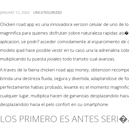
recursos eficaz
JANUARY 12, 2026
UNCATEGORIZED
Chicken road app es una innovadora version celular de uno de lo
magnnifica para quienes disfrutan sobre naturaleza rapidas asi
aplicacion, se podri? acceder comodamente al esparcimiento de o
modelo ipad hace posible vestir en tu caso una la adrenalina sobr
multiplicando tu puesta joviales todo transito cual avanzas.
A traves de la faena chicken road app money, obtencion recompen
brinda una destreza fluida, segura y divertida, adaptandose de fo
perfectamente habias probado, levante es el momento magnnifica
cualquier lugar, multiplica hacen de ganancias desplazandolo hac
desplazandolo hacia el pelo confort en su smartphone.
LOS PRIMERO ES ANTES SERI