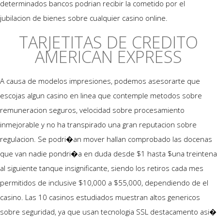
determinados bancos podrian recibir la cometido por el
jubilacion de bienes sobre cualquier casino online.
TARJETITAS DE CREDITO
AMERICAN EXPRESS
A causa de modelos impresiones, podemos asesorarte que
escojas algun casino en linea que contemple metodos sobre
remuneracion seguros, velocidad sobre procesamiento
inmejorable y no ha transpirado una gran reputacion sobre
regulacion. Se podri�an mover hallan comprobado las docenas
que van nadie pondri�a en duda desde $1 hasta $una treintena
al siguiente tanque insignificante, siendo los retiros cada mes
permitidos de inclusive $10,000 a $55,000, dependiendo de el
casino. Las 10 casinos estudiados muestran altos genericos
sobre seguridad, ya que usan tecnologia SSL destacamento asi�