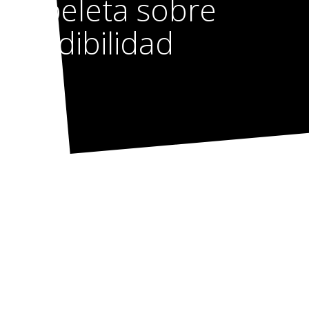
Papeleta sobre
Credibilidad
Clases de Bonos Que
hay disponibles de