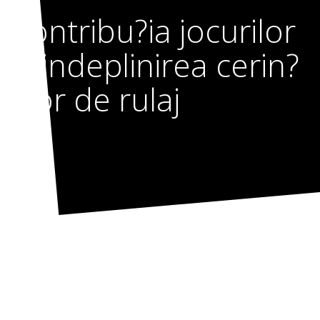
Contribu?ia jocurilor
la indeplinirea cerin?
elor de rulaj
Contribu?ia jocurilor la