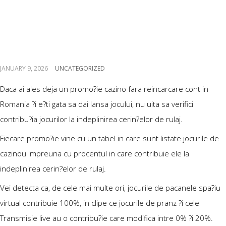
indeplinirea cerin?elor
de rulaj
JANUARY 9, 2026
UNCATEGORIZED
Daca ai ales deja un promo?ie cazino fara reincarcare cont in
Romania ?i e?ti gata sa dai lansa jocului, nu uita sa verifici
contribu?ia jocurilor la indeplinirea cerin?elor de rulaj.
Fiecare promo?ie vine cu un tabel in care sunt listate jocurile de
cazinou impreuna cu procentul in care contribuie ele la
indeplinirea cerin?elor de rulaj.
Vei detecta ca, de cele mai multe ori, jocurile de pacanele spa?iu
virtual contribuie 100%, in clipe ce jocurile de pranz ?i cele
Transmisie live au o contribu?ie care modifica intre 0% ?i 20%.