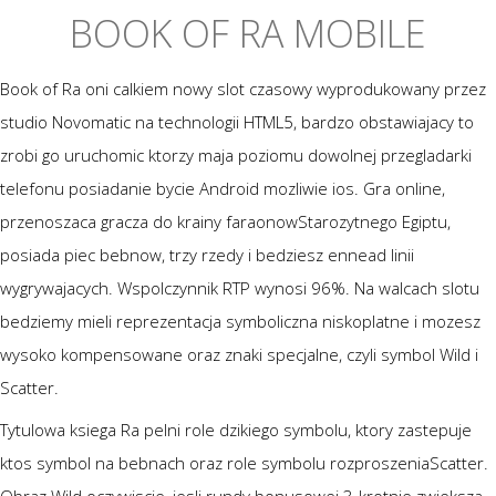
BOOK OF RA MOBILE
Book of Ra oni calkiem nowy slot czasowy wyprodukowany przez
studio Novomatic na technologii HTML5, bardzo obstawiajacy to
zrobi go uruchomic ktorzy maja poziomu dowolnej przegladarki
telefonu posiadanie bycie Android mozliwie ios. Gra online,
przenoszaca gracza do krainy faraonowStarozytnego Egiptu,
posiada piec bebnow, trzy rzedy i bedziesz ennead linii
wygrywajacych. Wspolczynnik RTP wynosi 96%. Na walcach slotu
bedziemy mieli reprezentacja symboliczna niskoplatne i mozesz
wysoko kompensowane oraz znaki specjalne, czyli symbol Wild i
Scatter.
Tytulowa ksiega Ra pelni role dzikiego symbolu, ktory zastepuje
ktos symbol na bebnach oraz role symbolu rozproszeniaScatter.