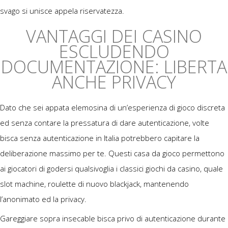
svago si unisce appela riservatezza.
VANTAGGI DEI CASINO
ESCLUDENDO
DOCUMENTAZIONE: LIBERTA
ANCHE PRIVACY
Dato che sei appata elemosina di un’esperienza di gioco discreta
ed senza contare la pressatura di dare autenticazione, volte
bisca senza autenticazione in Italia potrebbero capitare la
deliberazione massimo per te. Questi casa da gioco permettono
ai giocatori di godersi qualsivoglia i classici giochi da casino, quale
slot machine, roulette di nuovo blackjack, mantenendo
l’anonimato ed la privacy.
Gareggiare sopra insecable bisca privo di autenticazione durante