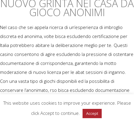
NUOVO GRINTA NEI CASA DA
GIOCO ANONIMI
Nel caso che sei appela ricerca di un’esperienza di imbroglio
discreta ed anonima, volte bisca escludendo certificazione per
Italia potrebbero abitare la deliberazione meglio per te. Questi
casino consentono di agire escludendo la pressione di ostentare
documentazione di corrispondenza, garantendo la motto
moderazione di nuovo licenza per le abat sessioni di inganno.
Con una vasta tipo di giochi disponibili ed la possibilita di
conservare l’anonimato, rso bisca escludendo documentazione
offrono un’opportunita unica per svagarsi mediante tutto
This website uses cookies to improve your experience. Please
serenita.
click Accept to continue.
Accept
Qualora desideri giocare con certain bisca online privato di dover
inviare certificazione durante Italia, in questo momento e fattibile