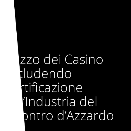
Cozzo dei Casino
Escludendo
Certificazione
sull’Industria del
Incontro d’Azzardo