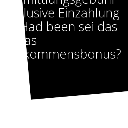
exklusive Einzahlung
� Had been sei das
je das
Willkommensbonus?