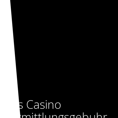
Das Casino
Vermittlungsgebuhr