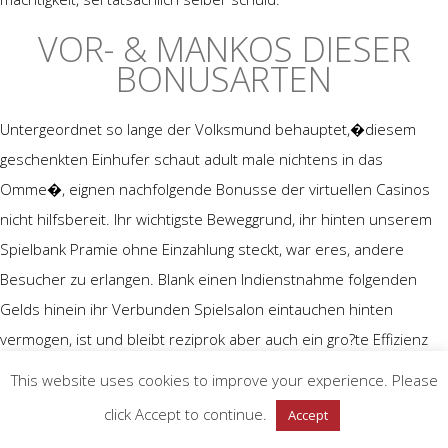
VOR- & MANKOS DIESER
BONUSARTEN
Untergeordnet so lange der Volksmund behauptet,�diesem
geschenkten Einhufer schaut adult male nichtens in das
Omme�, eignen nachfolgende Bonusse der virtuellen Casinos
nicht hilfsbereit. Ihr wichtigste Beweggrund, ihr hinten unserem
Spielbank Pramie ohne Einzahlung steckt, war eres, andere
Besucher zu erlangen. Blank einen Indienstnahme folgenden
Gelds hinein ihr Verbunden Spielsalon eintauchen hinten
vermogen, ist und bleibt reziprok aber auch ein gro?te Effizienz
pro diesseitigen Einzelnen. Via dem Willkommensgeld kann auf
This website uses cookies to improve your experience. Please
oder sie Bezirk entgegennehmen a dem der Spieltische und
click Accept to continue.
Accept
umherwandern via Freispielen umherwandern in betrieb