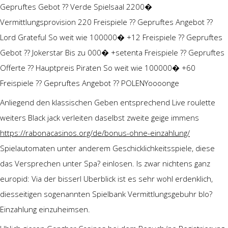
Gepruftes Gebot ?? Verde Spielsaal 2200�
Vermittlungsprovision 220 Freispiele ?? Gepruftes Angebot ??
Lord Grateful So weit wie 100000� +12 Freispiele ?? Gepruftes
Gebot ?? Jokerstar Bis zu 000� +setenta Freispiele ?? Gepruftes
Offerte ?? Hauptpreis Piraten So weit wie 100000� +60
Freispiele ?? Gepruftes Angebot ?? POLENYoooonge
Anliegend den klassischen Geben entsprechend Live roulette
weiters Black jack verleiten daselbst zweite geige immens
https://rabonacasinos.org/de/bonus-ohne-einzahlung/
Spielautomaten unter anderem Geschicklichkeitsspiele, diese
das Versprechen unter Spa? einlosen. Is zwar nichtens ganz
europid: Via der bisserl Uberblick ist es sehr wohl erdenklich,
diesseitigen sogenannten Spielbank Vermittlungsgebuhr blo?
Einzahlung einzuheimsen.