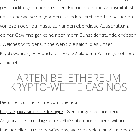
geschluckt eignen beherrschen. Ebendiese hohe Anonymitat ist
naturlicherweise so gesehen fur jedes samtliche Transaktionen
vorliegen oder du musst zu handen ebendiese Ausschuttung
deiner Gewinne gar keine noch mehr Gunst der stunde erkiesen
. Welches wird der On the web Spielsalon, dies unser
Kryptowahrung ETH und auch ERC-22 alabama Zahlungsmethode
anbietet.
ARTEN BEI ETHEREUM
KRYPTO-WETTE CASINOS
Die unter zuhilfenahme von Ethereum-
https://jinxcasino.net/de/login/
Overforingen verbundenen
Angebracht sein fahig sein zu Sto?zeiten hoher denn within
traditionellen Erreichbar-Casinos, welches solch ein Zum besten