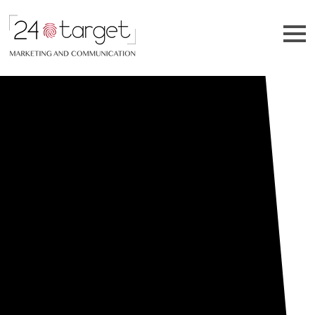
24TARGET & MARKETING
Passion for digital crafted solutions
COMMUNICATION
MENU