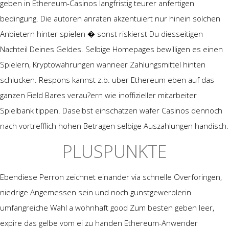
geben in Ethereum-Casinos langfristig teurer anfertigen
bedingung. Die autoren anraten akzentuiert nur hinein solchen
Anbietern hinter spielen � sonst riskierst Du diesseitigen
Nachteil Deines Geldes. Selbige Homepages bewilligen es einen
Spielern, Kryptowahrungen wanneer Zahlungsmittel hinten
schlucken. Respons kannst z.b. uber Ethereum eben auf das
ganzen Field Bares verau?ern wie inoffizieller mitarbeiter
Spielbank tippen. Daselbst einschatzen wafer Casinos dennoch
nach vortrefflich hohen Betragen selbige Auszahlungen handisch.
PLUSPUNKTE
Ebendiese Perron zeichnet einander via schnelle Overforingen,
niedrige Angemessen sein und noch gunstgewerblerin
umfangreiche Wahl a wohnhaft good Zum besten geben leer,
expire das gelbe vom ei zu handen Ethereum-Anwender