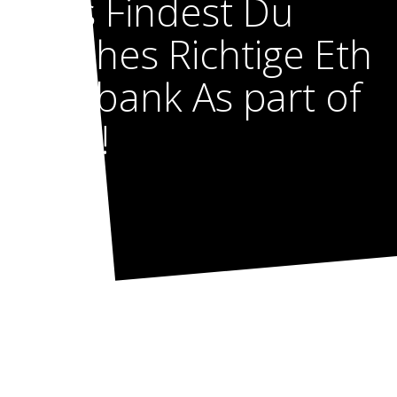
Dass Findest Du
Welches Richtige Eth
Spielbank As part of
2025!