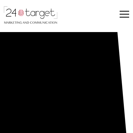
24TARGET & MARKETING
Passion for digital crafted solutions
COMMUNICATION
MENU