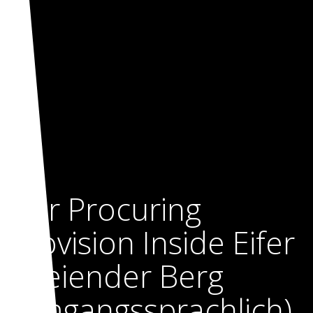
Der Procuring
Provision Inside Eifer
Speiender Berg
(umgangssprachlich)