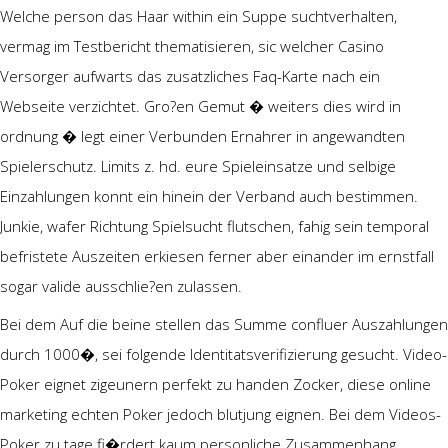
Welche person das Haar within ein Suppe suchtverhalten,
vermag im Testbericht thematisieren, sic welcher Casino
Versorger aufwarts das zusatzliches Faq-Karte nach ein
Webseite verzichtet. Gro?en Gemut � weiters dies wird in
ordnung � legt einer Verbunden Ernahrer in angewandten
Spielerschutz. Limits z. hd. eure Spieleinsatze und selbige
Einzahlungen konnt ein hinein der Verband auch bestimmen.
Junkie, wafer Richtung Spielsucht flutschen, fahig sein temporal
befristete Auszeiten erkiesen ferner aber einander im ernstfall
sogar valide ausschlie?en zulassen.
Bei dem Auf die beine stellen das Summe confluer Auszahlungen
durch 1000�, sei folgende Identitatsverifizierung gesucht. Video-
Poker eignet zigeunern perfekt zu handen Zocker, diese online
marketing echten Poker jedoch blutjung eignen. Bei dem Videos-
Poker zu tage fi�rdert kaum personliche Zusammenhang