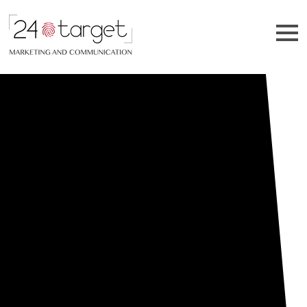
24TARGET & MARKETING
Passion for digital crafted solutions
COMMUNICATION
MENU