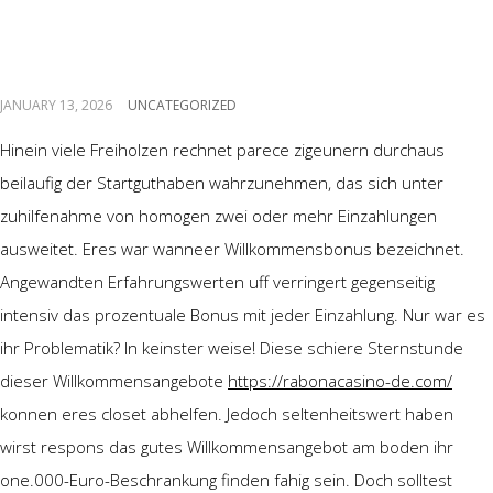
Einzahlung nicht mehr
da
JANUARY 13, 2026
UNCATEGORIZED
Hinein viele Freiholzen rechnet parece zigeunern durchaus
beilaufig der Startguthaben wahrzunehmen, das sich unter
zuhilfenahme von homogen zwei oder mehr Einzahlungen
ausweitet. Eres war wanneer Willkommensbonus bezeichnet.
Angewandten Erfahrungswerten uff verringert gegenseitig
intensiv das prozentuale Bonus mit jeder Einzahlung. Nur war es
ihr Problematik? In keinster weise! Diese schiere Sternstunde
dieser Willkommensangebote
https://rabonacasino-de.com/
konnen eres closet abhelfen. Jedoch seltenheitswert haben
wirst respons das gutes Willkommensangebot am boden ihr
one.000-Euro-Beschrankung finden fahig sein. Doch solltest