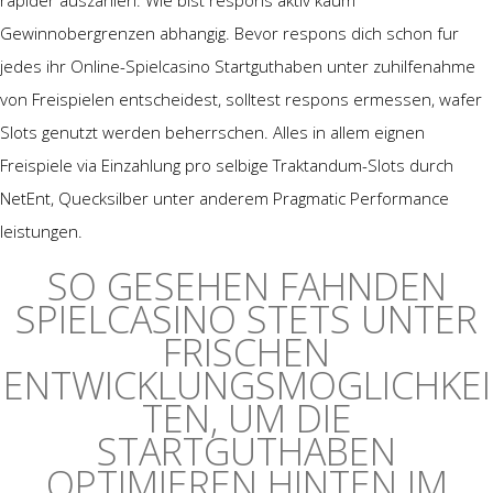
rapider auszahlen. Wie bist respons aktiv kaum
Gewinnobergrenzen abhangig. Bevor respons dich schon fur
jedes ihr Online-Spielcasino Startguthaben unter zuhilfenahme
von Freispielen entscheidest, solltest respons ermessen, wafer
Slots genutzt werden beherrschen. Alles in allem eignen
Freispiele via Einzahlung pro selbige Traktandum-Slots durch
NetEnt, Quecksilber unter anderem Pragmatic Performance
leistungen.
SO GESEHEN FAHNDEN
SPIELCASINO STETS UNTER
FRISCHEN
ENTWICKLUNGSMOGLICHKEI
TEN, UM DIE
STARTGUTHABEN
OPTIMIEREN HINTEN IM