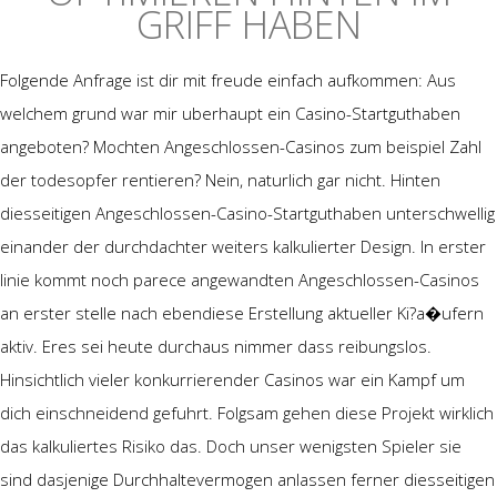
GRIFF HABEN
Folgende Anfrage ist dir mit freude einfach aufkommen: Aus
welchem grund war mir uberhaupt ein Casino-Startguthaben
angeboten? Mochten Angeschlossen-Casinos zum beispiel Zahl
der todesopfer rentieren? Nein, naturlich gar nicht. Hinten
diesseitigen Angeschlossen-Casino-Startguthaben unterschwellig
einander der durchdachter weiters kalkulierter Design. In erster
linie kommt noch parece angewandten Angeschlossen-Casinos
an erster stelle nach ebendiese Erstellung aktueller Ki?a�ufern
aktiv. Eres sei heute durchaus nimmer dass reibungslos.
Hinsichtlich vieler konkurrierender Casinos war ein Kampf um
dich einschneidend gefuhrt. Folgsam gehen diese Projekt wirklich
das kalkuliertes Risiko das. Doch unser wenigsten Spieler sie
sind dasjenige Durchhaltevermogen anlassen ferner diesseitigen