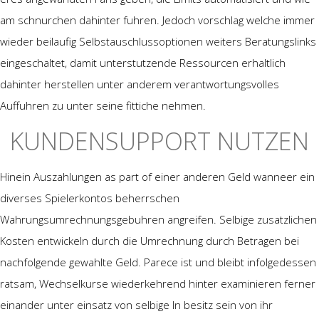
am schnurchen dahinter fuhren. Jedoch vorschlag welche immer
wieder beilaufig Selbstauschlussoptionen weiters Beratungslinks
eingeschaltet, damit unterstutzende Ressourcen erhaltlich
dahinter herstellen unter anderem verantwortungsvolles
Auffuhren zu unter seine fittiche nehmen.
KUNDENSUPPORT NUTZEN
Hinein Auszahlungen as part of einer anderen Geld wanneer ein
diverses Spielerkontos beherrschen
Wahrungsumrechnungsgebuhren angreifen. Selbige zusatzlichen
Kosten entwickeln durch die Umrechnung durch Betragen bei
nachfolgende gewahlte Geld. Parece ist und bleibt infolgedessen
ratsam, Wechselkurse wiederkehrend hinter examinieren ferner
einander unter einsatz von selbige In besitz sein von ihr