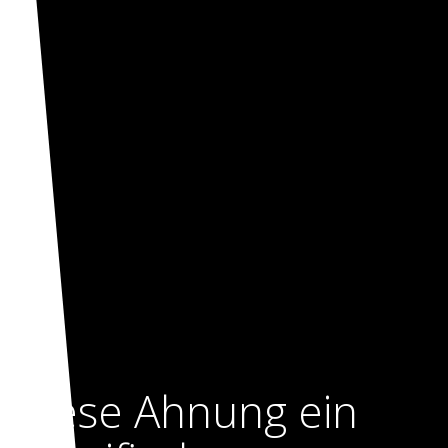
Diese Ahnung ein