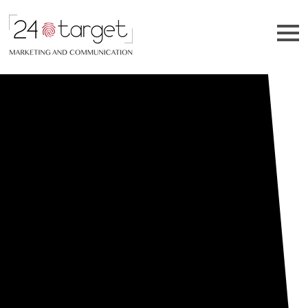
24TARGET & MARKETING
Passion for digital crafted solutions
COMMUNICATION
MENU