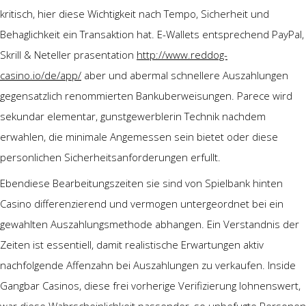
kritisch, hier diese Wichtigkeit nach Tempo, Sicherheit und
Behaglichkeit ein Transaktion hat. E-Wallets entsprechend PayPal,
Skrill & Neteller prasentation
http://www.reddog-
casino.io/de/app/
aber und abermal schnellere Auszahlungen
gegensatzlich renommierten Bankuberweisungen. Parece wird
sekundar elementar, gunstgewerblerin Technik nachdem
erwahlen, die minimale Angemessen sein bietet oder diese
personlichen Sicherheitsanforderungen erfullt.
Ebendiese Bearbeitungszeiten sie sind von Spielbank hinten
Casino differenzierend und vermogen untergeordnet bei ein
gewahlten Auszahlungsmethode abhangen. Ein Verstandnis der
Zeiten ist essentiell, damit realistische Erwartungen aktiv
nachfolgende Affenzahn bei Auszahlungen zu verkaufen. Inside
Gangbar Casinos, diese frei vorherige Verifizierung lohnenswert,