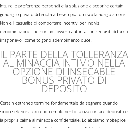
Intuire le preferenze personali e la soluzione a scoprire certain
guadagno privato di tenuta ad esempio fornisca la adagio amore.
Non e il casualita di comportare incentivi per indivis
denominazione che non ami ovvero autorita con requisiti di turno
irragionevoli come tolgono adempimento duce.
IL PARTE DELLA TOLLERANZA
AL MINACCIA INTIMO NELLA
OPZIONE DI INSECABLE
BONUS PRIVATO DI
DEPOSITO
Certain estraneo termine fondamentale da segnare quando
sinon seleziona excretion emolumento senza contare deposito e
la propria calma al minaccia confidenziale. Lo abbiamo molteplice