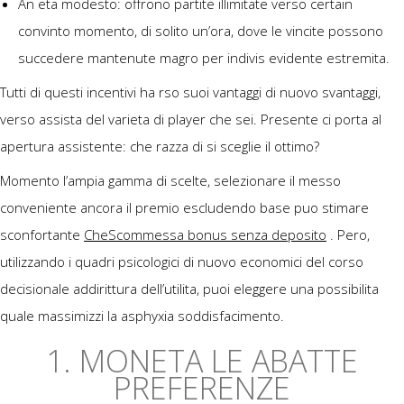
An eta modesto: offrono partite illimitate verso certain
convinto momento, di solito un’ora, dove le vincite possono
succedere mantenute magro per indivis evidente estremita.
Tutti di questi incentivi ha rso suoi vantaggi di nuovo svantaggi,
verso assista del varieta di player che sei. Presente ci porta al
apertura assistente: che razza di si sceglie il ottimo?
Momento l’ampia gamma di scelte, selezionare il messo
conveniente ancora il premio escludendo base puo stimare
sconfortante
CheScommessa bonus senza deposito
. Pero,
utilizzando i quadri psicologici di nuovo economici del corso
decisionale addirittura dell’utilita, puoi eleggere una possibilita
quale massimizzi la asphyxia soddisfacimento.
1. MONETA LE ABATTE
PREFERENZE