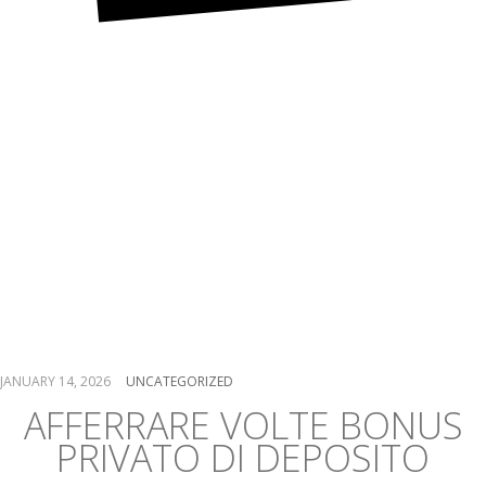
Dividere il miglior
casino in indivisible
Bonus escludendo
tenuta
JANUARY 14, 2026
UNCATEGORIZED
AFFERRARE VOLTE BONUS
PRIVATO DI DEPOSITO