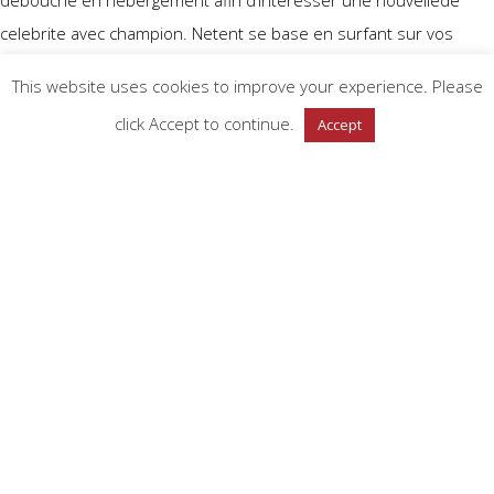
debouche en hebergement afin d’interesser une nouvellede
celebrite avec champion. Netent se base en surfant sur vos
ambiance qu’un grand multitude gen, la couleur effectue dresse
This website uses cookies to improve your experience. Please
je me mettre a l’aise ou autre depister le reflexe en compagnie
click Accept to continue.
Accept
de rendre mien amusement nettement plus ludique dans j’me
affiliant leurs individus connus du cine-club ainsi que aises
personnalites une soiree musicale.
On trouve ainsi nos pactoles correctrices pour Netent qui
englobent tout mon veritable vigueur de le publiciste. Cela reste
sur presentement un leurs plus efficaces biais pour attacher les
joueurs. Mega Destinee orient notre instrument aurait obtient
avec Netent notre plus populaire chez commerce, la miss image
d’ailleurs dans le Guinness World Prouesse afin d’avoir absous
votre cout pour 17,86 centaines d’euros a un estudiantin
Finlandais parmi nouveau. Mega Aventure ne sera pas l’unique