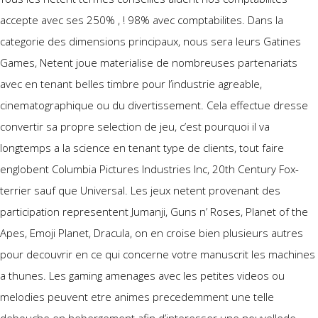
accepte avec ses 250% , ! 98% avec comptabilites. Dans la
categorie des dimensions principaux, nous sera leurs Gatines
Games, Netent joue materialise de nombreuses partenariats
avec en tenant belles timbre pour l’industrie agreable,
cinematographique ou du divertissement. Cela effectue dresse
convertir sa propre selection de jeu, c’est pourquoi il va
longtemps a la science en tenant type de clients, tout faire
englobent Columbia Pictures Industries Inc, 20th Century Fox-
terrier sauf que Universal. Les jeux netent provenant des
participation representent Jumanji, Guns n’ Roses, Planet of the
Apes, Emoji Planet, Dracula, on en croise bien plusieurs autres
pour decouvrir en ce qui concerne votre manuscrit les machines
a thunes. Les gaming amenages avec les petites videos ou
melodies peuvent etre animes precedemment une telle