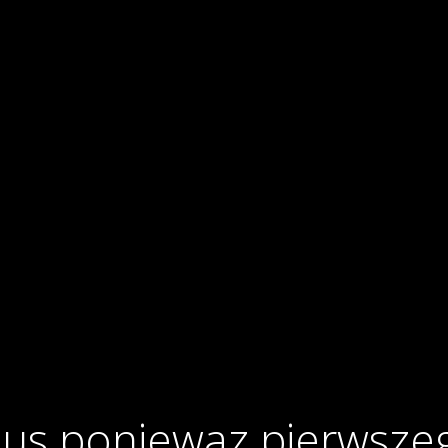
us poniewaz pierwsze