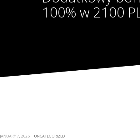
100% w 2100 PL
Dodatkowy bonus pon
depozytu � 100% w 21
JANUARY 7, 2026
UNCATEGORIZED