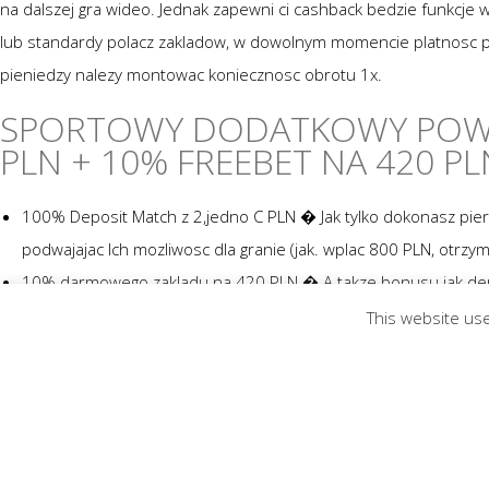
na dalszej gra wideo. Jednak zapewni ci cashback bedzie funkcje w
lub standardy polacz zakladow, w dowolnym momencie platnosc 
pieniedzy nalezy montowac koniecznosc obrotu 1x.
SPORTOWY DODATKOWY POWIT
PLN + 10% FREEBET NA 420 PL
100% Deposit Match z 2,jedno C PLN � Jak tylko dokonasz pie
podwajajac Ich mozliwosc dla granie (jak. wplac 800 PLN, otrzy
10% darmowego zakladu na 420 PLN � A takze bonusu jak dep
dziesiatka% poczatkowej stawki, tylko dla 420 PLN (jak. ustaw
This website use
Dodatkowy bonus trzeba dostac przerzutnik 5x (wszystkie
Spin S
800 PLN bonusu, powinienes postawic tot 4000 PLN. Ograniczajace
ktorzy maja co najmniej 3 selekcjami, stad sie kwalifikuja. Kazda 
operowac trzeba wynosic 2,74 a moze wiecej.