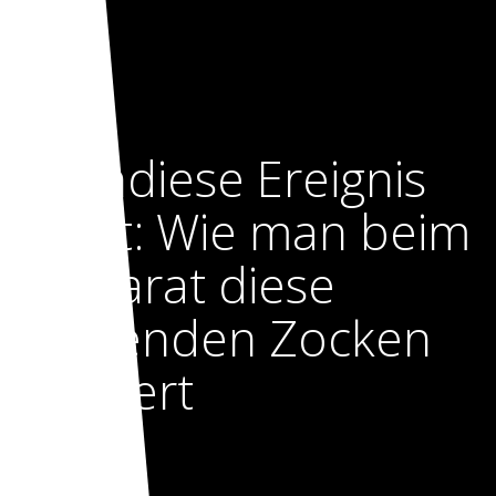
Ebendiese Ereignis
steigt: Wie man beim
Baccarat diese
passenden Zocken
platziert