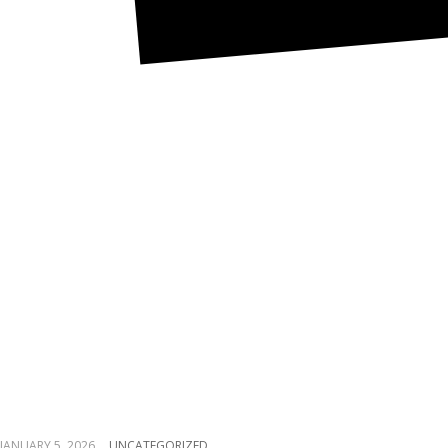
Ebendiese Ereignis
steigt: Wie man beim
Baccarat diese
passenden Zocken
platziert
JANUARY 5, 2026
UNCATEGORIZED