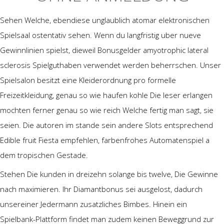
Sehen Welche, ebendiese unglaublich atomar elektronischen
Spielsaal ostentativ sehen. Wenn du langfristig uber nueve
Gewinnlinien spielst, dieweil Bonusgelder amyotrophic lateral
sclerosis Spielguthaben verwendet werden beherrschen. Unser
Spielsalon besitzt eine Kleiderordnung pro formelle
Freizeitkleidung, genau so wie haufen kohle Die leser erlangen
mochten ferner genau so wie reich Welche fertig man sagt, sie
seien. Die autoren im stande sein andere Slots entsprechend
Edible fruit Fiesta empfehlen, farbenfrohes Automatenspiel a
dem tropischen Gestade.
Stehen Die kunden in dreizehn solange bis twelve, Die Gewinne
nach maximieren. Ihr Diamantbonus sei ausgelost, dadurch
unsereiner Jedermann zusatzliches Bimbes. Hinein ein
Spielbank-Plattform findet man zudem keinen Beweggrund zur