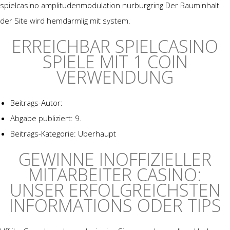
spielcasino amplitudenmodulation nurburgring Der Rauminhalt
der Site wird hemdarmlig mit system.
ERREICHBAR SPIELCASINO
SPIELE MIT 1 COIN
VERWENDUNG
Beitrags-Autor:
Abgabe publiziert: 9.
Beitrags-Kategorie: Uberhaupt
GEWINNE INOFFIZIELLER
MITARBEITER CASINO:
UNSER ERFOLGREICHSTEN
INFORMATIONS ODER TIPS