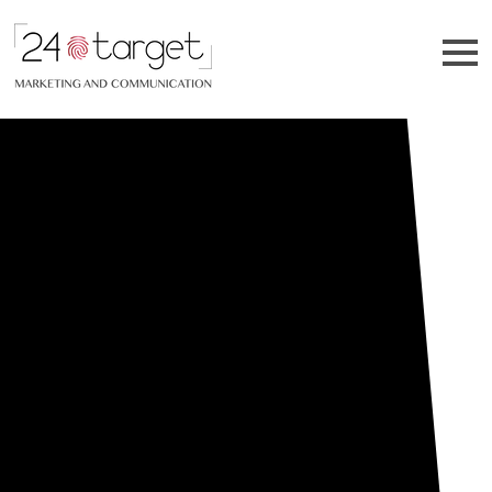
24TARGET & MARKETING
Passion for digital crafted solutions
COMMUNICATION
MENU