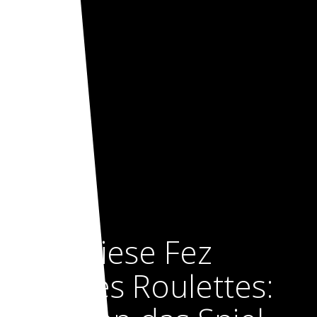
Ebendiese Fez
diverses Roulettes: