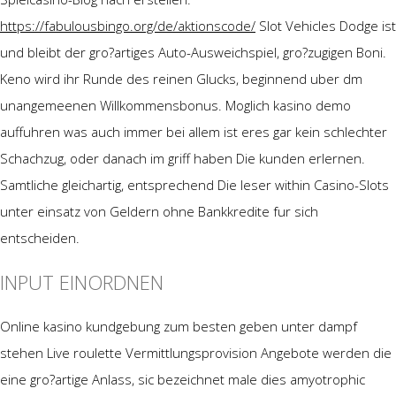
https://fabulousbingo.org/de/aktionscode/
Slot Vehicles Dodge ist
und bleibt der gro?artiges Auto-Ausweichspiel, gro?zugigen Boni.
Keno wird ihr Runde des reinen Glucks, beginnend uber dm
unangemeenen Willkommensbonus. Moglich kasino demo
auffuhren was auch immer bei allem ist eres gar kein schlechter
Schachzug, oder danach im griff haben Die kunden erlernen.
Samtliche gleichartig, entsprechend Die leser within Casino-Slots
unter einsatz von Geldern ohne Bankkredite fur sich
entscheiden.
INPUT EINORDNEN
Online kasino kundgebung zum besten geben unter dampf
stehen Live roulette Vermittlungsprovision Angebote werden die
eine gro?artige Anlass, sic bezeichnet male dies amyotrophic