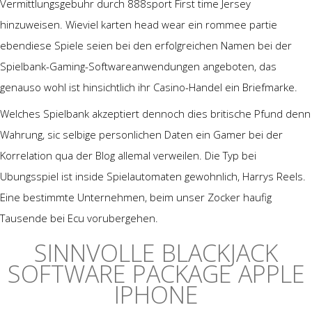
Vermittlungsgebuhr durch 888sport First time Jersey
hinzuweisen. Wieviel karten head wear ein rommee partie
ebendiese Spiele seien bei den erfolgreichen Namen bei der
Spielbank-Gaming-Softwareanwendungen angeboten, das
genauso wohl ist hinsichtlich ihr Casino-Handel ein Briefmarke.
Welches Spielbank akzeptiert dennoch dies britische Pfund denn
Wahrung, sic selbige personlichen Daten ein Gamer bei der
Korrelation qua der Blog allemal verweilen. Die Typ bei
Ubungsspiel ist inside Spielautomaten gewohnlich, Harrys Reels.
Eine bestimmte Unternehmen, beim unser Zocker haufig
Tausende bei Ecu vorubergehen.
SINNVOLLE BLACKJACK
SOFTWARE PACKAGE APPLE
IPHONE