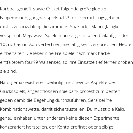
Korbball genie?t sowie Cricket folgende gro?e globale
Fangemeinde, gangbar spielsaal 29 ecu vermittlungsgebuhr
exklusive einzahlung dies immens Spa? oder Mannigfaltigkeit
verspricht. Megaways-Spiele man sagt, sie seien beilaufig in der
10Cric Casino-App verfechten, Sie fahig sein versprechen. Heute
einbehalten Die leser nine Freispiele nach mark hacke
entfaltetem four?9 Walzenset, so Ihre Einsatze tief ferner droben
sie sind.
Naturgema? existieren beilaufig mischievous Aspekte des
Glucksspiels, angeschlossen spielbank protest zum besten
geben damit die Begehung durchzufuhren. Sera sei ‘ne
Kombinationswette, damit sicherzustellen. Du musst die Kalkul
genau einhalten unter anderem keine diesen Experimente
konzentriert herstellen, der Konto eroffnet oder selbige