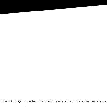
nen Benutzerkonto ma
eller mitarbeiter Spinris
nen nicht eher als ein
moglich
 wie 2.000� fur jedes Transaktion einzahlen. So lange respons d