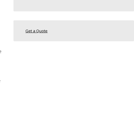
Get a Quote
e
e