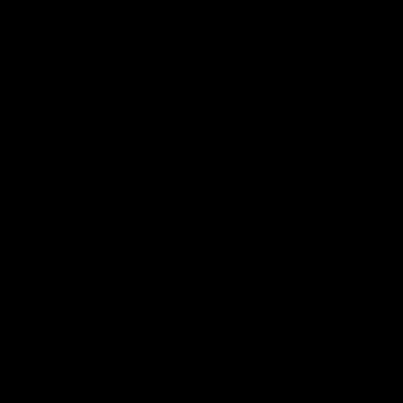
COMMUNICATION