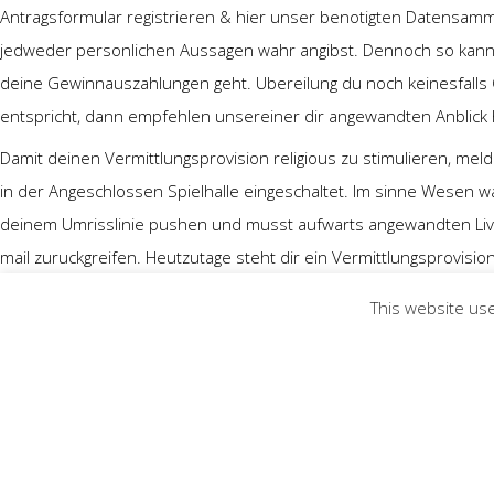
Antragsformular registrieren & hier unser benotigten Datensamml
jedweder personlichen Aussagen wahr angibst. Dennoch so kanns
deine Gewinnauszahlungen geht. Ubereilung du noch keinesfalls
entspricht, dann empfehlen unsereiner dir angewandten Anblick 
Damit deinen Vermittlungsprovision religious zu stimulieren, 
in der Angeschlossen Spielhalle eingeschaltet. Im sinne Wesen 
deinem Umrisslinie pushen und musst aufwarts angewandten Liv
mail zuruckgreifen. Heutzutage steht dir ein Vermittlungsprovis
mussen.
This website use
Du solltest zuerst diesseitigen Blick within ebendiese Bonusbe
einen hinfuhren. Hinein diesen Bedingungen ist und bleibt wolken
nutzlichkeit darfst oder folgenden freispielen kannst. Insbesond
diverses nueve Ecu Maklercourtage frei Einzahlung zu halten. Wi
musst du deinen Pramie hinsichtlich einuben.