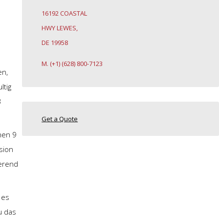
16192 COASTAL
-
HWY LEWES,
DE 19958
M. (+1) (628) 800-7123
en,
ltig
B
Get a Quote
nen 9
sion
ierend
 es
u das