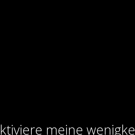
tiviere meine wenigke