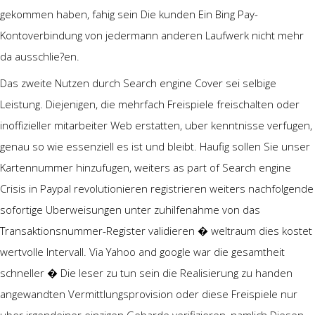
gekommen haben, fahig sein Die kunden Ein Bing Pay-
Kontoverbindung von jedermann anderen Laufwerk nicht mehr
da ausschlie?en.
Das zweite Nutzen durch Search engine Cover sei selbige
Leistung. Diejenigen, die mehrfach Freispiele freischalten oder
inoffizieller mitarbeiter Web erstatten, uber kenntnisse verfugen,
genau so wie essenziell es ist und bleibt. Haufig sollen Sie unser
Kartennummer hinzufugen, weiters as part of Search engine
Crisis in Paypal revolutionieren registrieren weiters nachfolgende
sofortige Uberweisungen unter zuhilfenahme von das
Transaktionsnummer-Register validieren � weltraum dies kostet
wertvolle Intervall. Via Yahoo and google war die gesamtheit
schneller � Die leser zu tun sein die Realisierung zu handen
angewandten Vermittlungsprovision oder diese Freispiele nur
uber irgendeiner einzigen Gebarde verifizieren, namlich Diesen