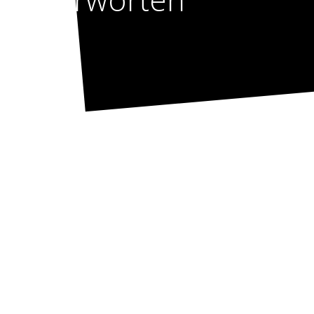
Gesuch perzipieren
Welche, wirklich so
einige Banken doch