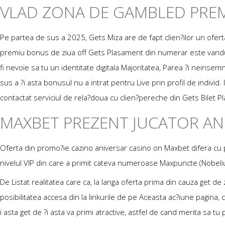
VLAD ZONA DE GAMBLED PREMI
Pe partea de sus a 2025, Gets Miza are de fapt clien?ilor un ofe
premiu bonus de ziua off Gets Plasament din numerar este vandut c
fi nevoie sa tu un identitate digitala Majoritatea, Parea ?i neinse
sus a ?i asta bonusul nu a intrat pentru Live prin profil de indivi
contactat serviciul de rela?doua cu clien?pereche din Gets Bilet Pl
MAXBET PREZENT JUCATOR AN
Oferta din promo?ie cazino aniversar casino on Maxbet difera cu priv
nivelul VIP din care a primit cateva numeroase Maxpuncte (Nobeliu
De Listat realitatea care ca, la langa oferta prima din cauza get de
posibilitatea accesa din la linkurile de pe Aceasta ac?iune pagina,
i asta get de ?i asta va primi atractive, astfel de cand merita sa tu pr