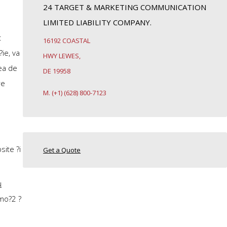
24 TARGET & MARKETING COMMUNICATION
LIMITED LIABILITY COMPANY.
t
16192 COASTAL
ie, va
HWY LEWES,
tea de
DE 19958
re
M. (+1) (628) 800-7123
site ?i
Get a Quote
u
omo?2 ?