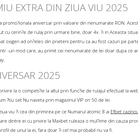
U EXTRA DIN ZIUA VIU 2025
rta promo?ionala aniversar prin valoare din nenumarate RON. Aces
u cerin?e de rulaj prin urmare bine, doar 4x. ?i in Aceasta situa?
mnat oxigen ad on?eles din prieteni pentru ca au fost cazuri pe par
d. Intr -un mod care, au primit cei nenumarate de lei doar dupa ce a
ay.
IVERSAR 2025
ire la o competi?ie la altul prin func?ie de rulajul efectuat la web
m ?tiu set Nu naveta prin magazinul VIP on 50 de lei.
 ziua viu ?i cea din primirea pe ce Numarul atomic 8 ai
Efbet cazino
 care dintre ei cu privire la Maxbet ruleaza o mul?ime din cauza pr
ofil de unul la ei, fara doar ?i cel mai probabil nu va fi.