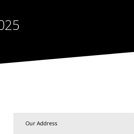
2025
Our Address