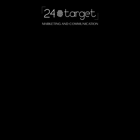
24TARGET & MARKETING 
Passion for digital crafted solutions