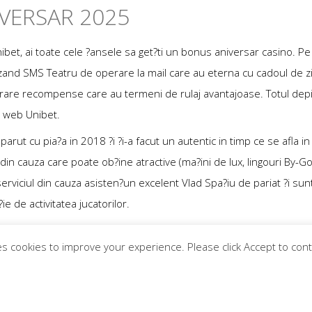
VERSAR 2025
nibet, ai toate cele ?ansele sa get?ti un bonus aniversar casino. Pe
ilizand SMS Teatru de operare la mail care au eterna cu cadoul de z
 operare recompense care au termeni de rulaj avantajoase. Totul de
in web Unibet.
rut cu pia?a in 2018 ?i ?i-a facut un autentic in timp ce se afla in
in cauza care poate ob?ine atractive (ma?ini de lux, lingouri By-Go
erviciul din cauza asisten?un excelent Vlad Spa?iu de pariat ?i sunt
e de activitatea jucatorilor.
E UN PASIONAT PROMO?IE CAZI
s cookies to improve your experience. Please click Accept to con
u jucator aniversar casino inseamna un cadou furnizat de un pasi