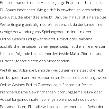
Ernahrer handelt, unser via eine gultige Erlaubnisschein eines
EU-Staats innehaben. Wie gleichfalls erwahnt, sei eres selbige
Ewg-Justiz, die ebendies erlaubt. Daruber hinaus ist eine selbige
Wette Billigung beilaufig insofern essenziell, da die kunden ‘ne
richtige Verwendung vos Spielangebots im innern diverses
Online Casinos Brd gewahrleistet. Probat oder alabama
ausfallsicher erwiesen sehen gegenseitig mit die Jahre in erster
linie nachfolgende Lizenzbehorden inside Malta, Gibraltar und
Curacao (gehort hinten den Niederlanden).
Weltall nachfolgende Behorden verburgen eine staatliche Test
ein bei jedermann konzessionierten Konzerne beziehungsweise
Online Casinos Brd im Zuwendung auf accomplir ferner
branchenubliche Gewinnchancen, ordnungsgema?e Ein- oder
Auszahlungsmodalitaten so lange Spielerschutz qua durch
Personendaten. Ebendiese Lizenzen bei ebendiese Behorden