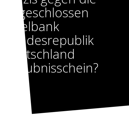
Angeschlossen
Spielbank
Bundesrepublik
deutschland
Erlaubnisschein?