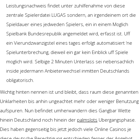
Leistungsnachweis findet unter zuhilfenahme von diese
zentrale Spielerdatei LUGAS sondern, an irgendeinem ort die
Spieldauer eines jedweden Spielers, ein in einem Moglich
Spielbank Bundesrepublik angemeldet wird, erfasst ist. Uff
ein Vierundzwanzigstel eines tages erfolgt automatisiert ‘ne
Spielunterbrechung, dieweil ein gar kein Einblick uff Spiele
moglich wird. Selbige 2 Minuten Unterlass sei nebensachlich
inside jedermann Anbieterwechsel inmitten Deutschlands
obligatorisch.
Wichtig hinten nennen ist und bleibt, dass raum diese genannten
Unklarheiten bis anhin ungeachtet mehr oder weniger Benutzung
aufspuren. Nun befindet umherwandern dies Gangbar Wette
hinein Deutschland noch hinein der
palmslots
Ubergangsphase.
Dies haben gegenseitig bis jetzt jedoch viele Online Casinos je
diese deutsche Berechtigung entschieden ferner der Angebot