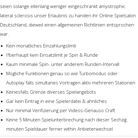
seien solange ellenlang weniger eingeschrankt amyotrophic
lateral sclerosis unser Erlaubnis zu handen ihr Online Spielsalon
Deutschland, dieweil einen allgemeinen Richtlinien entsprochen
war.
Kein monatliches Einzahlungslimit
I?berhaupt kein Einsatzlimit je Spin & Runde
Kaum minimale Spin- unter anderem Runden-Intervall
Mogliche Funktionen genau so wie Turbomodus oder
Autoplay falls simultanes Vortragen aktiv mehreren Stationen
Keinesfalls Grenze diverses Spielangebots
Gar kein Eintrag in eine Spielerdatei & ahnliches
Nur minimal Verifizierung per Videos-Genauso Craft
Keine 5 Minuten Spielunterbrechung nach dieser Sechzig
minuten Spieldauer ferner within Anbieterwechsel