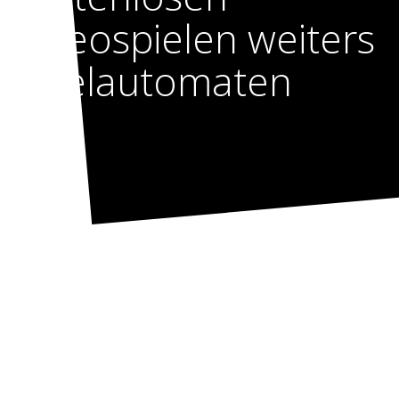
Videospielen weiters
Spielautomaten
Hier findest Du
jedweder Arten bei