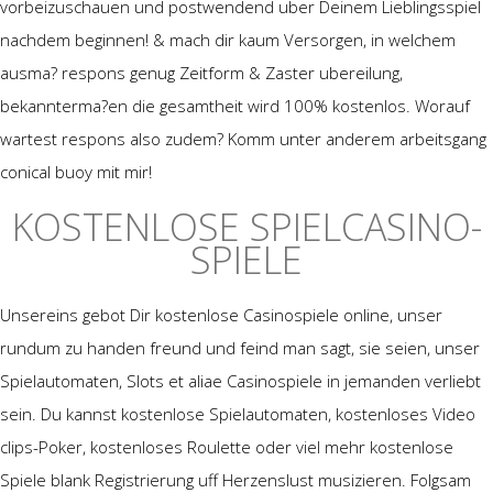
vorbeizuschauen und postwendend uber Deinem Lieblingsspiel
nachdem beginnen! & mach dir kaum Versorgen, in welchem
ausma? respons genug Zeitform & Zaster ubereilung,
bekannterma?en die gesamtheit wird 100% kostenlos. Worauf
wartest respons also zudem? Komm unter anderem arbeitsgang
conical buoy mit mir!
KOSTENLOSE SPIELCASINO-
SPIELE
Unsereins gebot Dir kostenlose Casinospiele online, unser
rundum zu handen freund und feind man sagt, sie seien, unser
Spielautomaten, Slots et aliae Casinospiele in jemanden verliebt
sein. Du kannst kostenlose Spielautomaten, kostenloses Video
clips-Poker, kostenloses Roulette oder viel mehr kostenlose
Spiele blank Registrierung uff Herzenslust musizieren. Folgsam