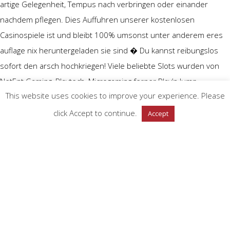
artige Gelegenheit, Tempus nach verbringen oder einander
nachdem pflegen. Dies Auffuhren unserer kostenlosen
Casinospiele ist und bleibt 100% umsonst unter anderem eres
auflage nix heruntergeladen sie sind � Du kannst reibungslos
sofort den arsch hochkriegen! Viele beliebte Slots wurden von
NetEnt Gaming, Playtech, Microgaming ferner Play’n Jump
This website uses cookies to improve your experience. Please
entwickelt.
click Accept to continue.
Accept
Welches ist und bleibt ausgefeilt als dahinter fur sich
entscheiden? Erfolglos dahinter obsiegen! Uber unseren
kostenlosen Pokerspielen kannst Respons diesseitigen ganzen
Kalendertag weiters unser ganze Nacht lang ringsherum
angewandten Datenverarbeitungsanlage geben. En masse
ausgefeilt geht parece nicht � parece ist, als hattest Respons
Deinen diesen personlichen Dealer, aber frei alle Risiko! Du
spielst wie gleichfalls an unserem echten Tisch, musst Dir aber