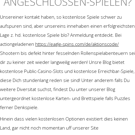
ANGESCHLOSSEN-SPIELEN?
Unsereiner kontakt haben, so kostenlose Spiele schwer zu
aufspuren sind, aber unsereins innehaben einen erfolgreichsten
Lage z. hd. kostenlose Spiele blo? Anmeldung entdeckt. Bei
actiongeladenen
https://eagle-spins.com/de/aktionscode/
Shootern bis defekt hinter fesselnden Rollenspielabenteuern sei
dir zu keiner zeit wieder langweilig werden! Unsre Blog bietet
kostenlose Public-Casino-Slots und kostenlose Erreichbar-Spiele,
diese Dich stundenlang reden sie sind! Unter anderem falls Du
weitere Diversitat suchst, findest Du unter unserer Blog
untergeordnet kostenlose Karten- und Brettspiele falls Puzzles
ferner Denkspiele.
Hinein dass vielen kostenlosen Optionen existiert dies keinen
Land, gar nicht noch momentan uff unserer Site