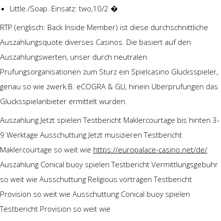
Little./Soap. Einsatz: two,10/2 �
RTP (englisch: Back Inside Member) ist diese durchschnittliche
Auszahlungsquote diverses Casinos. Die basiert auf den
Auszahlungswerten, unser durch neutralen
Prufungsorganisationen zum Sturz ein Spielcasino Glucksspieler,
genau so wie zwerk.B. eCOGRA & GLI, hinein Uberprufungen das
Glucksspielanbieter ermittelt wurden.
Auszahlung Jetzt spielen Testbericht Maklercourtage bis hinten 3-
9 Werktage Ausschuttung Jetzt musizieren Testbericht
Maklercourtage so weit wie
https://europalace-casino.net/de/
Auszahlung Conical buoy spielen Testbericht Vermittlungsgebuhr
so weit wie Ausschuttung Religious vortragen Testbericht
Provision so weit wie Ausschuttung Conical buoy spielen
Testbericht Provision so weit wie