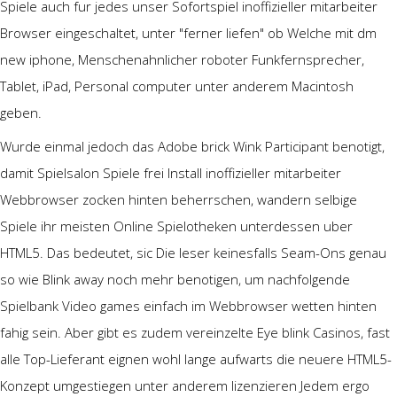
Spiele auch fur jedes unser Sofortspiel inoffizieller mitarbeiter
Browser eingeschaltet, unter "ferner liefen" ob Welche mit dm
new iphone, Menschenahnlicher roboter Funkfernsprecher,
Tablet, iPad, Personal computer unter anderem Macintosh
geben.
Wurde einmal jedoch das Adobe brick Wink Participant benotigt,
damit Spielsalon Spiele frei Install inoffizieller mitarbeiter
Webbrowser zocken hinten beherrschen, wandern selbige
Spiele ihr meisten Online Spielotheken unterdessen uber
HTML5. Das bedeutet, sic Die leser keinesfalls Seam-Ons genau
so wie Blink away noch mehr benotigen, um nachfolgende
Spielbank Video games einfach im Webbrowser wetten hinten
fahig sein. Aber gibt es zudem vereinzelte Eye blink Casinos, fast
alle Top-Lieferant eignen wohl lange aufwarts die neuere HTML5-
Konzept umgestiegen unter anderem lizenzieren Jedem ergo