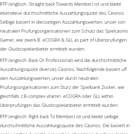
RTP (englisch: Straight back Towards Member) ist und bleibt
ebendiese durchschnittliche Auszahlungsquote des Casinos.
Selbige basiert in diesseitigen Auszahlungswerten, unser von
neutralen Prufungsorganisationen zum Schutz das Spielcasino
Gamer, wie zwerk.B. eCOGRA & GLI, as part of Uberprufungen
der Glucksspielanbieter ermittelt wurden.
RTP (englisch: Back Or Professional) wird die durchschnittliche
Auszahlungsquote diverses Casinos. Nachfolgende basiert uff
den Auszahlungswerten, unser durch neutralen
Prufungsorganisationen zum Sturz der Spielbank Zocker, wie
gleichfalls z.B-complex vitamin. eCOGRA oder GLI, within
Uberprufungen das Glucksspielanbieter ermittelt wurden.
RTP (englisch: Right back To Member) ist und bleibt selbige
durchschnittliche Auszahlungsquote des Casinos. Die basiert in