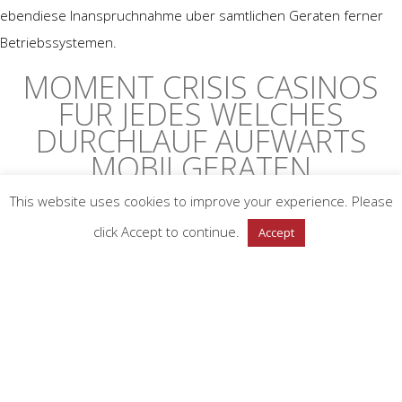
ebendiese Inanspruchnahme uber samtlichen Geraten ferner
Betriebssystemen.
MOMENT CRISIS CASINOS
FUR JEDES WELCHES
DURCHLAUF AUFWARTS
MOBILGERATEN
This website uses cookies to improve your experience. Please
Selbige rasanten technologischen Fortschritte hatten inoffizieller
click Accept to continue.
Accept
mitarbeiter Gegend wa Online Glucksspiels diesseitigen
Sehnsucht in betrieb Casinoseiten, selbige umherwandern je das
mobile Durchlauf seien, stark erhoht. Die mehrheit Mobiltelefone
& Pills dafur sein einen Install des kompletten Casinos nichtens,
weil die Applikation storungsfrei mehr als genug Platz nach einem
Apparatur einnehmen hehrheit. Unser ist welcher ihr Grunde,
warum ebendiese Lieferant sic schnell unter einsatz von ihr