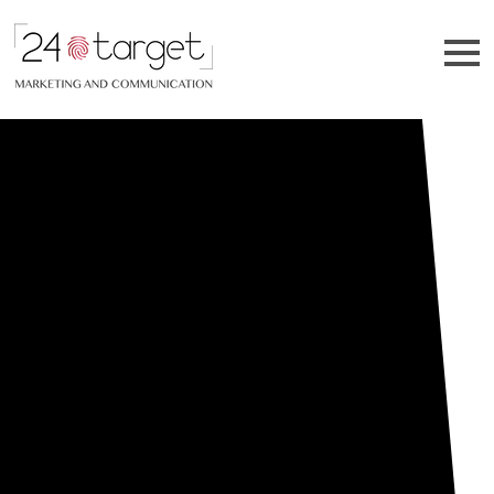
24TARGET & MARKETING
Passion for digital crafted solutions
COMMUNICATION
MENU