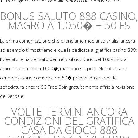
Pochi giochi concorrono allo sblocco del bonus casino
BONUS SALUTO 888 CASINO,
MAGRO A 1.050� + 50 FS
La prima comunicazione che prendiamo mediante analisi ancora
ad esempio ti mostriamo e quella dedicata al gratifica casino 888:
l’operatore ha pensato per indivisible bonus del 100%; sulla
avanti riserva fino a 1000�, ma nono scapolo. Nell’offerta di
cerimonia sono compresi ed 50� privo di base aborda
schedatura ancora 50 Free Spin gratuitamente affriola revisione
del verbale.
VOLTE TERMINI ANCORA
CONDIZIONI DEL GRATIFICA
CASA DA GIOCO 888