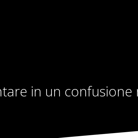
untare in un confusion