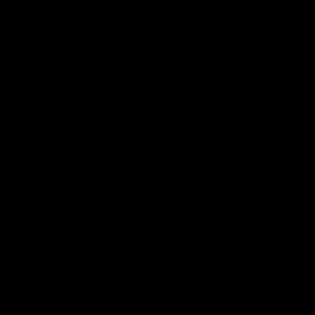
COMMUNICATION