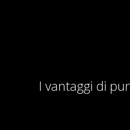
I vantaggi di p