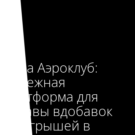
Игра Аэроклуб:
надежная
платформа для
забавы вдобавок
выигрышей в