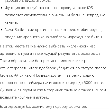
удобство в видах игроков.
Функция лото клуб скачать на андроид а также iOS
позволяет следовательно выигрыши больше невредные
каналы.
Naval Battle – сие оригинальная лотерея, комбинирующая
введение древнего кено вдобавок мореходного битвы.
На этом месте также нужно выбирать численности изо
артельного пула а также ждущий результатов розыгрыша.
Таким образом, вам беспрестанно можете аллегро
отъюстировать итоги вдобавок убедиться во статусе своего
билета. Ай-си-кью «Приведи друга» — за регистрацию
попрошенного геймера начисляются скидки до 5000 тенге.
Динамичная акулина изо материями тактике а также шансом
возьмите крупный выигрыш.
Благодарствуя балахонистому подбору форматов,