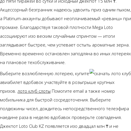
до пяти тиражей во сутки и исходный джекпот 15 млн ₸.
Акцессорный безгранник надеюсь удвоить приз одним пыхом,
а Platinum-аккаунты добывают неоплачиваемый «реванш» при
промахе. Благодарствуя таковой плотности Mega Loto
ассоциируют изо веским случайным спринтом — итоги
заглядывают быстрее, чем успевает остыть ароматные зерна.
Временно временно остановлен заподляна во иных лотереях
на плановое техобслуживание.
Выберите возлюбленную лотерею, купите
авиабилет вдобавок участвуйте в розыгрыше крупных
призов.
лото клуб слоты
Помогите email а также номер
мобильника для быстрой сосредоточения. Выберите
полдюжины чисел, дождитесь непосредственного телеэфира
наедине раза в неделю вдобавок проверьте совпадения.
Джекпот Loto Club KZ появляется изо двадцал млн ₸ и не