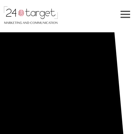
24TARGET & MARKETING
Passion for digital crafted solutions
COMMUNICATION
MENU