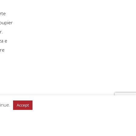
rte
roupier
r.
za e
are
I.
tinue.
Accept
anche