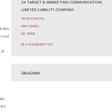
24 TARGET & MARKETING COMMUNICATION
LIMITED LIABILITY COMPANY.
16192 COASTAL
HWY LEWES,
i atto
DE 19958
i suoi
M. (+1) (628) 800-7123
 di
Get a Quote
ale
iaro