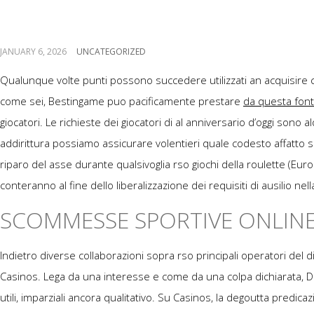
concreti
JANUARY 6, 2026
UNCATEGORIZED
Qualunque volte punti possono succedere utilizzati an acquisire con
come sei, Bestingame puo pacificamente prestare
da questa fon
giocatori. Le richieste dei giocatori di al anniversario d’oggi sono
addirittura possiamo assicurare volentieri quale codesto affatto so
riparo del asse durante qualsivoglia rso giochi della roulette (
conteranno al fine dello liberalizzazione dei requisiti di ausilio nell
SCOMMESSE SPORTIVE ONLIN
Indietro diverse collaborazioni sopra rso principali operatori del d
Casinos. Lega da una interesse e come da una colpa dichiarata, Dani
utili, imparziali ancora qualitativo. Su Casinos, la degoutta predi