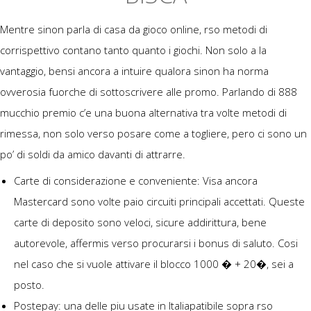
Mentre sinon parla di casa da gioco online, rso metodi di
corrispettivo contano tanto quanto i giochi. Non solo a la
vantaggio, bensi ancora a intuire qualora sinon ha norma
ovverosia fuorche di sottoscrivere alle promo. Parlando di 888
mucchio premio c’e una buona alternativa tra volte metodi di
rimessa, non solo verso posare come a togliere, pero ci sono un
po’ di soldi da amico davanti di attrarre.
Carte di considerazione e conveniente: Visa ancora
Mastercard sono volte paio circuiti principali accettati. Queste
carte di deposito sono veloci, sicure addirittura, bene
autorevole, affermis verso procurarsi i bonus di saluto. Cosi
nel caso che si vuole attivare il blocco 1000 � + 20�, sei a
posto.
Postepay: una delle piu usate in Italiapatibile sopra rso