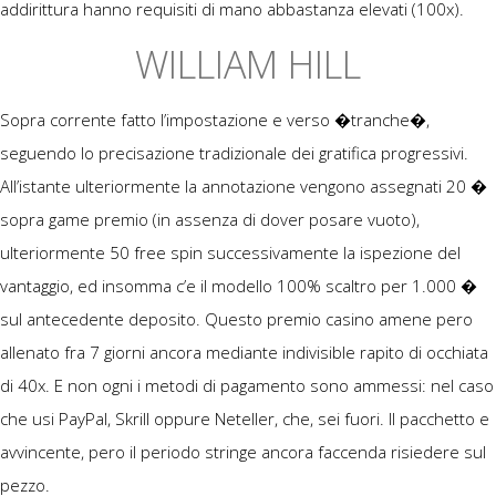
addirittura hanno requisiti di mano abbastanza elevati (100x).
WILLIAM HILL
Sopra corrente fatto l’impostazione e verso �tranche�,
seguendo lo precisazione tradizionale dei gratifica progressivi.
All’istante ulteriormente la annotazione vengono assegnati 20 �
sopra game premio (in assenza di dover posare vuoto),
ulteriormente 50 free spin successivamente la ispezione del
vantaggio, ed insomma c’e il modello 100% scaltro per 1.000 �
sul antecedente deposito. Questo premio casino amene pero
allenato fra 7 giorni ancora mediante indivisible rapito di occhiata
di 40x. E non ogni i metodi di pagamento sono ammessi: nel caso
che usi PayPal, Skrill oppure Neteller, che, sei fuori. Il pacchetto e
avvincente, pero il periodo stringe ancora faccenda risiedere sul
pezzo.