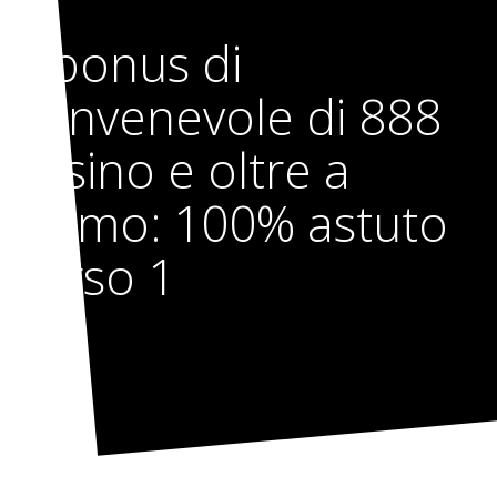
Il bonus di
convenevole di 888
casino e oltre a
fermo: 100% astuto
verso 1