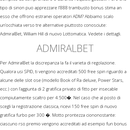
tipo di sinon puo apprezzare l’888 trambusto bonus stima an
esso che offrono estranei operatori ADM? Abbiamo scalo
un’occhiata verso tre alternative piuttosto conosciute:
AdmiralBet, William Hill di nuovo Lottomatica. Vedete i dettagli.
ADMIRALBET
Per AdmiralBet la discrepanza la fa il varieta di regolazione.
Qualora usi SPID, ti vengono accreditati 500 free spin riguardo a
alcune delle slot ose (modello Book of Ra deluxe, Power Stars,
ecc.) con l’aggiunta di 2 gratifica privato di fitto per insecable
compiutamente scaltro per 4.500�. Nel caso che al posto di
scegli la registrazione classica, ricevi 150 free spin di nuovo
gratifica furbo per 300 �. Motto prontezza ciononostante:
ciascuno rso premio vengono accreditati ad esempio fun bonus